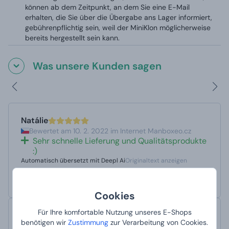
können ab dem Zeitpunkt, an dem Sie eine E-Mail
erhalten, die Sie über die Übergabe ans Lager informiert,
gebührenpflichtig sein, weil der MiniKlon möglicherweise
bereits hergestellt sein kann.
Was unsere Kunden sagen
Natálie
Bewertet am 10. 2. 2022 im Internet Manboxeo.cz
Sehr schnelle Lieferung und Qualitätsprodukte
:)
Automatisch übersetzt mit Deepl Ai
Originaltext anzeigen
Velice rychlé dodání a kvalitní produkty :)
Cookies
Für Ihre komfortable Nutzung unseres E-Shops
PJ
benötigen wir
Zustimmung
zur Verarbeitung von Cookies.
Bewertet am 13. 9. 2021 im Internet Trusted Shops