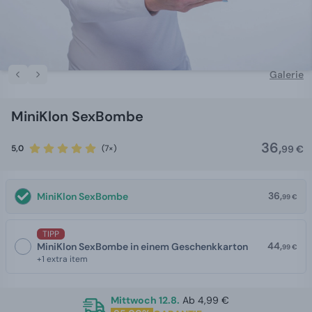
Galerie
MiniKlon SexBombe
36,
5,0
(7×)
99 €
36,
MiniKlon SexBombe
99 €
TIPP
44,
MiniKlon SexBombe in einem Geschenkkarton
99 €
+1 extra item
Mittwoch 12.8.
Ab 4,99 €