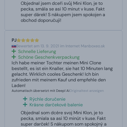
Objednal jsem dceři svůj Mini Klon, je to
pecka, smála se asi 10 minut v kuse. Fakt
super dárek! S nákupem jsem spokojen a
obchod doporučuji!
PJ
Bewertet am 13. 9. 2021 im Internet Manboxeo.sk
Schnelle Lieferung
Schöne Geschenkverpackung
Ich habe meiner Tochter meinen Mini Clone
bestellt, es ist ein Knaller, sie hat 10 Minuten lang
gelacht. Wirklich cooles Geschenk! Ich bin
zufrieden mit meinem Kauf und empfehle den
Laden!
Automatisch übersetzt mit Deepl Ai
Originaltext anzeigen
Rýchle doručenie
Krásne darčekové balenie
Objednal som dcére svoj Mini Klon, je to
pecka, smiala sa asi 10 minút v kuse. Fakt
super darček! S nákupom som spokojný a