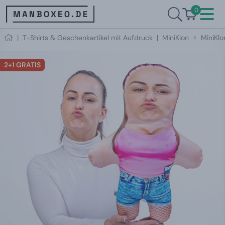
0
|
T-Shirts & Geschenkartikel mit Aufdruck
|
MiniKlon
MiniKl
2+1 GRATIS