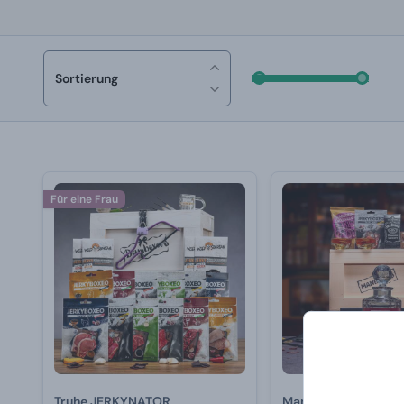
Sortierung
Für eine Frau
Truhe JERKYNATOR
Manboxeo mit Krista