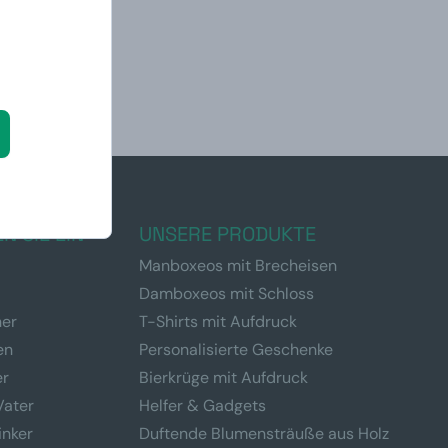
N SIE EIN
UNSERE PRODUKTE
Manboxeos mit Brecheisen
Damboxeos mit Schloss
ner
T-Shirts mit Aufdruck
en
Personalisierte Geschenke
er
Bierkrüge mit Aufdruck
Vater
Helfer & Gadgets
inker
Duftende Blumensträuße aus Holz