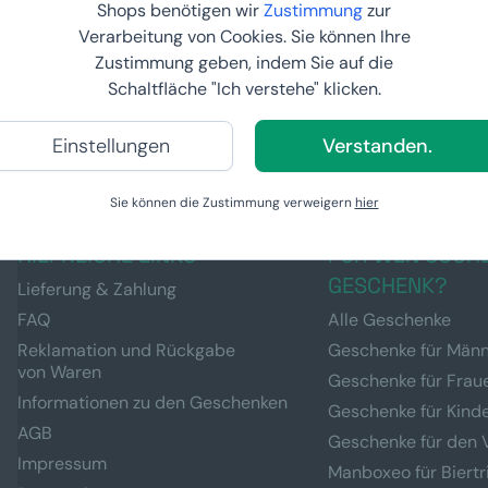
Shops benötigen wir
Zustimmung
zur
Brecheisen
Verarbeitung von Cookies. Sie können Ihre
59,
99 €
Zustimmung geben, indem Sie auf die
Schaltfläche "Ich verstehe" klicken.
6
BEI IHNEN:
12.8.2026
Einstellungen
Verstanden.
Sie können die Zustimmung verweigern
hier
HILFREICHE LINKS
FÜR WEN SUCHE
GESCHENK?
Lieferung & Zahlung
FAQ
Alle Geschenke
Reklamation und Rückgabe
Geschenke für Män
von Waren
Geschenke für Frau
Informationen zu den Geschenken
Geschenke für Kind
AGB
Geschenke für den 
Impressum
Manboxeo für Biertr