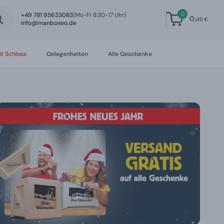
0
+49 781 95633083
(Mo-Fr 8:30-17 Uhr)
0,
00 €
info@manboxeo.de
t Schloss
Gelegenheiten
Alle Geschenke