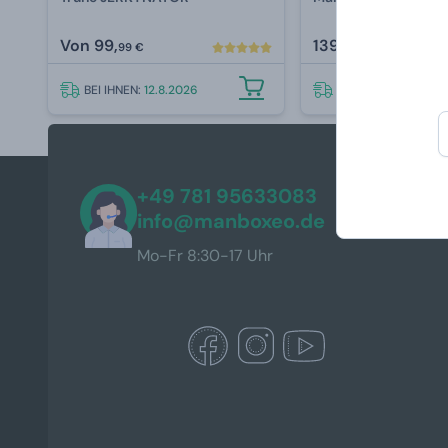
Von
99,
139,
99 €
99 €
BEI IHNEN:
12.8.2026
BEI IHNEN:
12.8.202
+49 781 95633083
info@manboxeo.de
Mo-Fr 8:30-17 Uhr