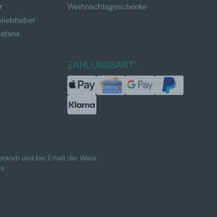
r
Weihnachtsgeschenke
eliebhaber
ssfans
ZAHLUNGSART:
renkorb und bei Erhalt der Ware.
s.