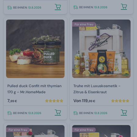
BEI IHNEN:
13.8.2026
BEI IHNEN:
13.8.2026
Für eine Frau
Pulled duck Confit mit thymian
Truhe mit Luxuskosmetik -
170 g – Mr.HomeMade
Zitrus & Eisenkraut
7,
Von
119,
99 €
99 €
BEI IHNEN:
13.8.2026
BEI IHNEN:
13.8.2026
Für eine Frau
Für eine Frau