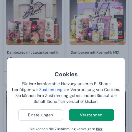
Damboxeo mit Luxuskosmetik
Damboxeo mit Kosmetik MIX
- Rose
Von
119,
Von
119,
99 €
99 €
Cookies
BEI IHNEN:
13.8.2026
BEI IHNEN:
13.8.2026
Für Ihre komfortable Nutzung unseres E-Shops
benötigen wir
Zustimmung
zur Verarbeitung von Cookies.
Sie können Ihre Zustimmung geben, indem Sie auf die
Für eine Frau
-10 %
Schaltfläche "Ich verstehe" klicken.
Einstellungen
Verstanden.
Sie können die Zustimmung verweigern
hier