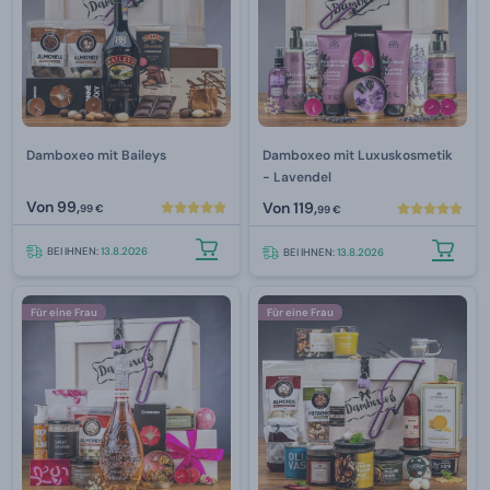
Damboxeo mit Baileys
Damboxeo mit Luxuskosmetik
- Lavendel
Von
99,
Von
119,
99 €
99 €
BEI IHNEN:
13.8.2026
BEI IHNEN:
13.8.2026
Für eine Frau
Für eine Frau