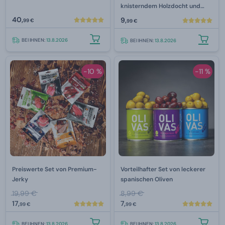
knisterndem Holzdocht und
intensivem Duft – Lime Basil &
40,
9,
99 €
99 €
Mandarine 130 g
BEI IHNEN:
13.8.2026
BEI IHNEN:
13.8.2026
-10 %
-11 %
Preiswerte Set von Premium-
Vorteilhafter Set von leckerer
Jerky
spanischen Oliven
19,99 €
8,99 €
17,
7,
99 €
99 €
BEI IHNEN:
13.8.2026
BEI IHNEN:
13.8.2026