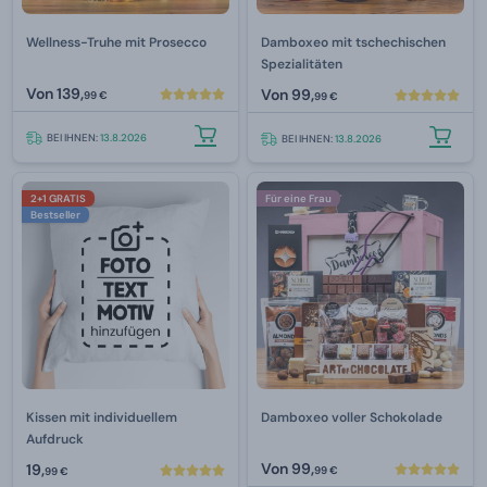
Wellness-Truhe mit Prosecco
Damboxeo mit tschechischen
Spezialitäten
Von
139,
Von
99,
99 €
99 €
BEI IHNEN:
13.8.2026
BEI IHNEN:
13.8.2026
2+1 GRATIS
Für eine Frau
Bestseller
Kissen mit individuellem
Damboxeo voller Schokolade
Aufdruck
Von
99,
19,
99 €
99 €