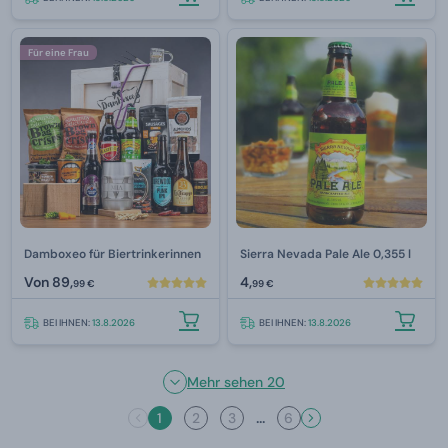
Für eine Frau
Damboxeo für Biertrinkerinnen
Sierra Nevada Pale Ale 0,355 l
Von
89,
4,
99 €
99 €
BEI IHNEN:
13.8.2026
BEI IHNEN:
13.8.2026
Mehr sehen 20
...
1
2
3
6