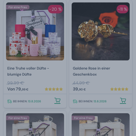
Für eine Frau
-20 %
-11 %
Eine Truhe voller Düfte -
Goldene Rose in einer
blumige Düfte
Geschenkbox
99,99 €
44,99 €
Von
79,
39,
99 €
90 €
BEI IHNEN:
13.8.2026
BEI IHNEN:
13.8.2026
Für eine Frau
Für eine Frau