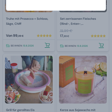
Truhe mit Prosecco + Schloss,
Set zerrissenen Fleisches
Säge, Chiff
(Rind-, Enten-,
Schweinefleisch)
19,99 €
Von
99,
17,
99 €
99 €
BEI IHNEN:
13.8.2026
BEI IHNEN:
13.8.2026
Grill für gerolltes Eis
Kerze aus Sojawachs mit