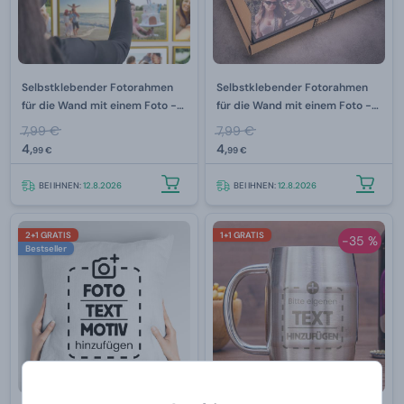
Selbstklebender Fotorahmen
Selbstklebender Fotorahmen
für die Wand mit einem Foto -
für die Wand mit einem Foto -
Golden
Silber
7,99 €
7,99 €
4,
4,
99 €
99 €
BEI IHNEN:
12.8.2026
BEI IHNEN:
12.8.2026
2+1 GRATIS
1+1 GRATIS
-35 %
Bestseller