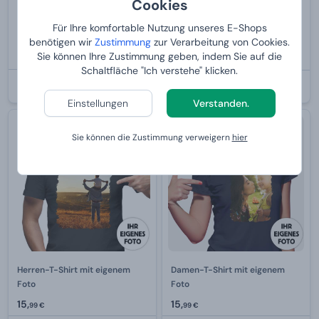
Cookies
Kissen mit individuellem
Kühlendes Bierbecher aus
Aufdruck
Edelstahl Manboxeo mit Gravur
Für Ihre komfortable Nutzung unseres E-Shops
benötigen wir
Zustimmung
zur Verarbeitung von Cookies.
34,99 €
Sie können Ihre Zustimmung geben, indem Sie auf die
19,
22,
99 €
90 €
Schaltfläche "Ich verstehe" klicken.
BEI IHNEN:
12.8.2026
BEI IHNEN:
12.8.2026
Einstellungen
Verstanden.
Sie können die Zustimmung verweigern
hier
Herren-T-Shirt mit eigenem
Damen-T-Shirt mit eigenem
Foto
Foto
15,
15,
99 €
99 €