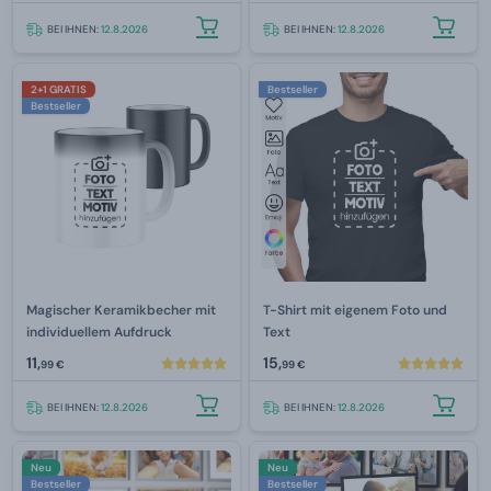
BEI IHNEN:
12.8.2026
BEI IHNEN:
12.8.2026
2+1 GRATIS
Bestseller
Bestseller
Magischer Keramikbecher mit
T-Shirt mit eigenem Foto und
individuellem Aufdruck
Text
11,
15,
99 €
99 €
BEI IHNEN:
12.8.2026
BEI IHNEN:
12.8.2026
Neu
Neu
Bestseller
Bestseller