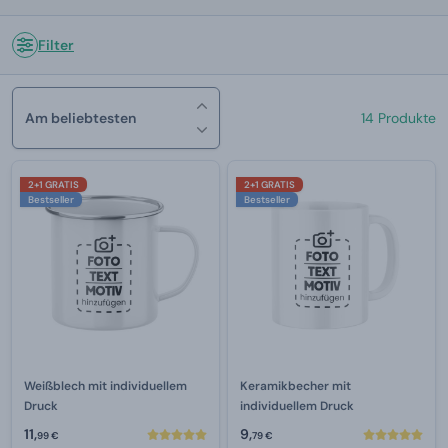
Filter
Am beliebtesten
14 Produkte
2+1 GRATIS
2+1 GRATIS
Bestseller
Bestseller
Weißblech mit individuellem
Keramikbecher mit
Druck
individuellem Druck
11,
9,
99 €
79 €