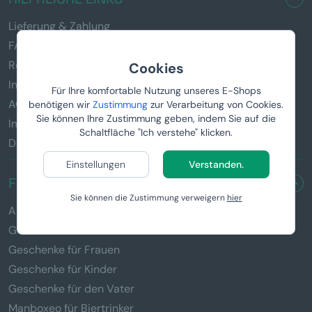
Lieferung & Zahlung
FAQ
Reklamation und Rückgabe von Waren
Cookies
Informationen zu den Geschenken
Für Ihre komfortable Nutzung unseres E-Shops
AGB
benötigen wir
Zustimmung
zur Verarbeitung von Cookies.
Sie können Ihre Zustimmung geben, indem Sie auf die
Impressum
Schaltfläche "Ich verstehe" klicken.
Datenschutz
Einstellungen
Verstanden.
FÜR WEN SUCHEN SIE EIN GESCHENK?
Sie können die Zustimmung verweigern
hier
Alle Geschenke
Geschenke für Männer
Geschenke für Frauen
Geschenke für Kinder
Geschenke für den Vater
Manboxeo für Biertrinker