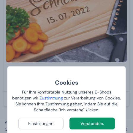
Schneidebrett zum Hochzeitstag - Rechteck
mit Gravur
Cookies
24,
99 €
Für Ihre komfortable Nutzung unseres E-Shops
benötigen wir
Zustimmung
zur Verarbeitung von Cookies.
BEI IHNEN:
11.8.2026
Sie können Ihre Zustimmung geben, indem Sie auf die
Schaltfläche "Ich verstehe" klicken.
Werfen Sie Ihren Liebsten andere originelle personalisierte
Einstellungen
Verstanden.
Geschenke wie
Zieh-und-untersatz
,
Schmuck
oder
Münzen
und