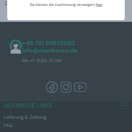
Geschenke mit Ihren Lieblingsfotos
des Jubilars erstellen.
Sie können die Zustimmung verweigern
hier
+49 781 95633083
info@manboxeo.de
Mo-Fr 8:30-17 Uhr
HILFREICHE LINKS
Lieferung & Zahlung
FAQ