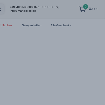
0
+49 781 95633083
(Mo-Fr 8:30-17 Uhr)
0,
00 €
info@manboxeo.de
t Schloss
Gelegenheiten
Alle Geschenke