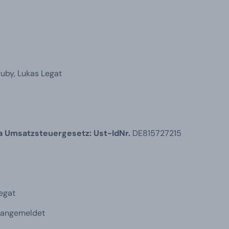
ruby, Lukas Legat
 Umsatzsteuergesetz: Ust-IdNr.
DE815727215
egat
 angemeldet