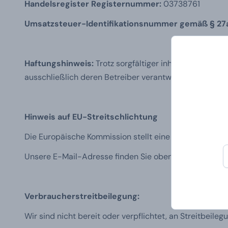
Handelsregister Registernummer:
03738761
Umsatzsteuer-Identifikationsnummer gemäß § 27a
Haftungshinweis:
Trotz sorgfältiger inhaltlicher Kont
ausschließlich deren Betreiber verantwortlich.
Hinweis auf EU-Streitschlichtung
Die Europäische Kommission stellt eine Plattform zur O
Unsere E-Mail-Adresse finden Sie oben im Impressum
Verbraucherstreitbeilegung:
Wir sind nicht bereit oder verpflichtet, an Streitbeil