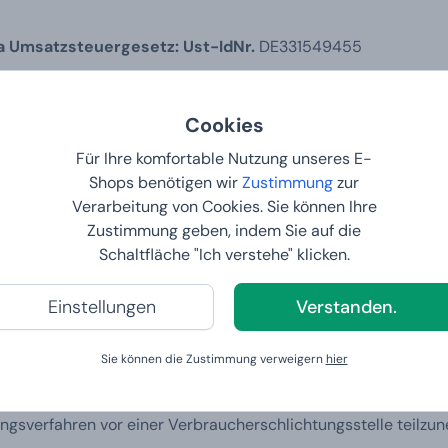
 Umsatzsteuergesetz: Ust-IdNr.
DE331549455
Cookies
rolle übernehmen wir keine Haftung für die Inhalte externer Link
Für Ihre komfortable Nutzung unseres E-
Shops benötigen wir
Zustimmung
zur
Verarbeitung von Cookies. Sie können Ihre
Zustimmung geben, indem Sie auf die
Schaltfläche "Ich verstehe" klicken.
nline-Streitbeilegung (OS) bereit:
http://ec.europa.eu/consum
Einstellungen
Verstanden.
.
Sie können die Zustimmung verweigern
hier
egungsverfahren vor einer Verbraucherschlichtungsstelle teilzu