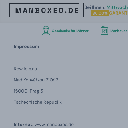
Bei Ihnen:
Mittwoch 
GARANT
96,00%
Geschenke für Männer
Manboxeo 
Impressum
Rewild s.r.o.
Nad Konvářkou 310/13
15000 Prag 5
Tschechische Republik
Internet:
www.manboxeo.de