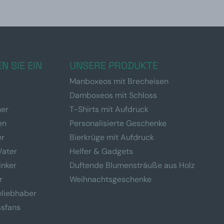
N SIE EIN
UNSERE PRODUKTE
Manboxeos mit Brecheisen
Damboxeos mit Schloss
ner
T-Shirts mit Aufdruck
en
Personalisierte Geschenke
er
Bierkrüge mit Aufdruck
Vater
Helfer & Gadgets
inker
Duftende Blumensträuße aus Holz
r
Weihnachtsgeschenke
eliebhaber
ssfans