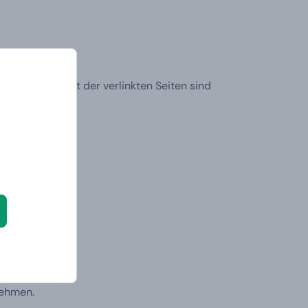
s. Für den Inhalt der verlinkten Seiten sind
ers/odr
nehmen.