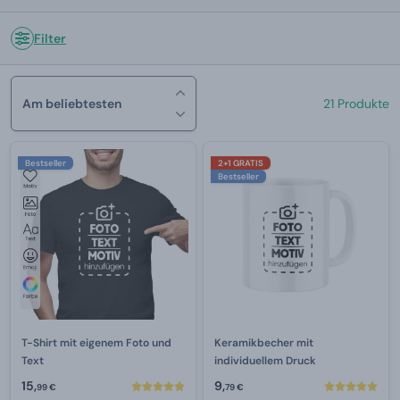
Filter
Am beliebtesten
21 Produkte
Bestseller
2+1 GRATIS
Bestseller
T-Shirt mit eigenem Foto und
Keramikbecher mit
Text
individuellem Druck
15,
9,
99 €
79 €