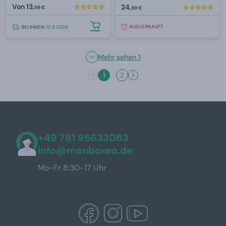
Von
13,
24,
99 €
99 €
AUSVERKAUFT
BEI IHNEN:
12.8.2026
Mehr sehen 1
1
2
+49 781 95633083
info@manboxeo.de
Mo-Fr 8:30-17 Uhr