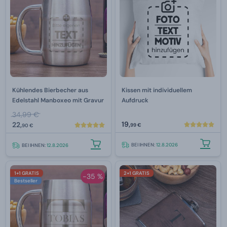
Kühlendes Bierbecher aus
Kissen mit individuellem
Edelstahl Manboxeo mit Gravur
Aufdruck
34,99 €
19,
22,
99 €
90 €
BEI IHNEN:
12.8.2026
BEI IHNEN:
12.8.2026
1+1 GRATIS
2+1 GRATIS
-35 %
Bestseller