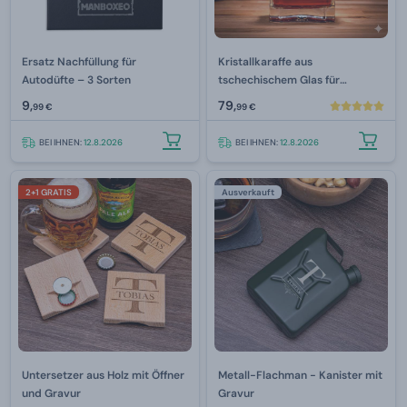
Ersatz Nachfüllung für
Kristallkaraffe aus
Autodüfte – 3 Sorten
tschechischem Glas für
Luxusalkohol mit Gravur 800
9,
79,
99 €
99 €
ml
BEI IHNEN:
12.8.2026
BEI IHNEN:
12.8.2026
2+1 GRATIS
Ausverkauft
Untersetzer aus Holz mit Öffner
Metall-Flachman - Kanister mit
und Gravur
Gravur