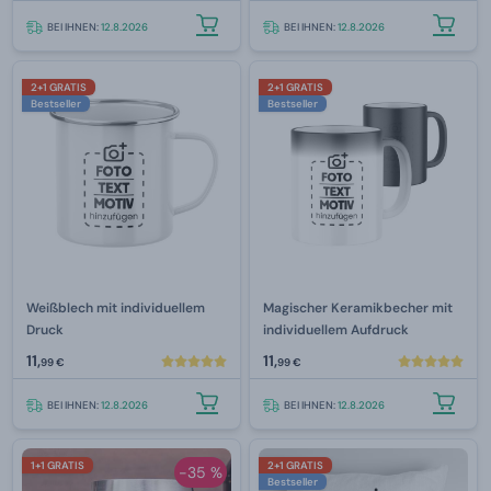
BEI IHNEN:
12.8.2026
BEI IHNEN:
12.8.2026
2+1 GRATIS
2+1 GRATIS
Bestseller
Bestseller
Weißblech mit individuellem
Magischer Keramikbecher mit
Druck
individuellem Aufdruck
11,
11,
99 €
99 €
BEI IHNEN:
12.8.2026
BEI IHNEN:
12.8.2026
1+1 GRATIS
2+1 GRATIS
-35 %
Bestseller