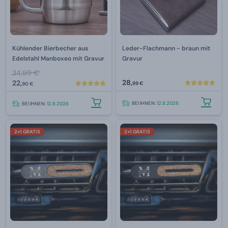
Kühlender Bierbecher aus
Leder-Flachmann - braun mit
Edelstahl Manboxeo mit Gravur
Gravur
34,99 €
28,
22,
99 €
90 €
BEI IHNEN:
12.8.2026
BEI IHNEN:
12.8.2026
2+1 GRATIS
2+1 GRATIS