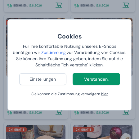
BEI IHNEN:
12.8.2026
BEI IHNEN:
12.8.2026
2+1 GRATIS
2+1 GRATIS
Cookies
Für Ihre komfortable Nutzung unseres E-Shops
benötigen wir
Zustimmung
zur Verarbeitung von Cookies.
Sie können Ihre Zustimmung geben, indem Sie auf die
Schaltfläche "Ich verstehe" klicken.
Einstellungen
Verstanden.
Nachfüllbares Metall-
Nachfüllbares Metall-
Feuerzeug - silber mit Gravur
Feuerzeug - Gold mit Gravur
Sie können die Zustimmung verweigern
hier
24,
24,
99 €
99 €
BEI IHNEN:
12.8.2026
BEI IHNEN:
12.8.2026
2+1 GRATIS
2+1 GRATIS