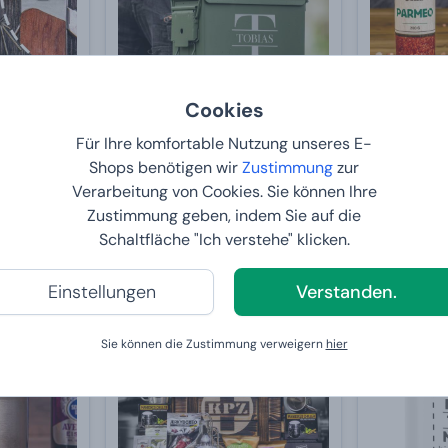
Cookies
Für Ihre komfortable Nutzung unseres E-
eug 13in1 -
Armyboxeo Munitionskiste mit
Set an Pre
Shops benötigen wir
Zustimmung
zur
Gravur
13,99 €
Verarbeitung von Cookies. Sie können Ihre
49,
11,
99 €
90 €
Zustimmung geben, indem Sie auf die
Schaltfläche "Ich verstehe" klicken.
6
BEI IHNEN:
12.8.2026
BEI IHNE
Einstellungen
Verstanden.
2+1 GRATIS
Bestseller
Sie können die Zustimmung verweigern
hier