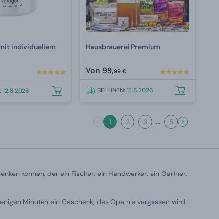
mit individuellem
Hausbrauerei Premium
Von
99,
99 €
BEI IHNEN:
12.8.2026
N:
12.8.2026
...
1
2
3
5
enken können, der ein Fischer, ein Handwerker, ein Gärtner,
wenigen Minuten ein Geschenk, das Opa nie vergessen wird.