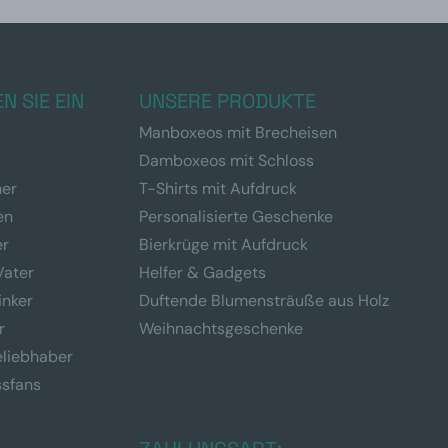
N SIE EIN
UNSERE PRODUKTE
Manboxeos mit Brecheisen
Damboxeos mit Schloss
ner
T-Shirts mit Aufdruck
en
Personalisierte Geschenke
er
Bierkrüge mit Aufdruck
Vater
Helfer & Gadgets
inker
Duftende Blumensträuße aus Holz
r
Weihnachtsgeschenke
eliebhaber
ssfans