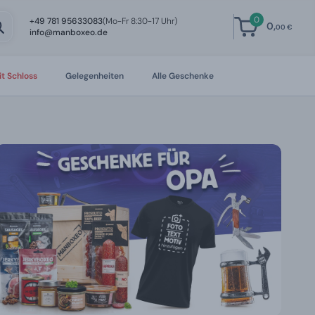
0
+49 781 95633083
(Mo-Fr 8:30-17 Uhr)
0,
00 €
info@manboxeo.de
t Schloss
Gelegenheiten
Alle Geschenke