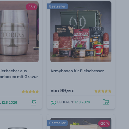
Bestseller
-35 %
Bierbecher aus
Armyboxeo für Fleischesser
Manboxeo mit Gravur
Von
99,
99 €
BEI IHNEN:
12.8.2026
N:
12.8.2026
Bestseller
-20 %