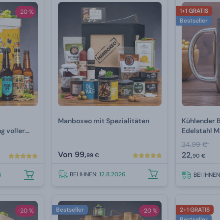
1+1 GRATIS
-20 %
Bestseller
Manboxeo mit Spezialitäten
Kühlender 
 voller
Edelstahl 
34,99 €
Von
99,
22,
99 €
90 €
BEI IHNEN:
12.8.2026
6
BEI IHNE
Bestseller
2+1 GRATIS
-20 %
-20 %
Bestseller