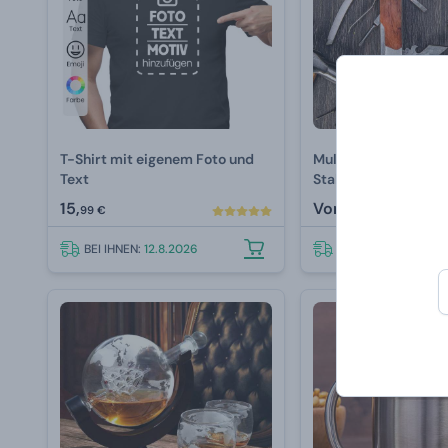
T-Shirt mit eigenem Foto und
Multifunktionswerkz
Text
Stahl mit Gravur
15,
Von
28,
99 €
99 €
BEI IHNEN:
12.8.2026
BEI IHNEN:
12.8.202