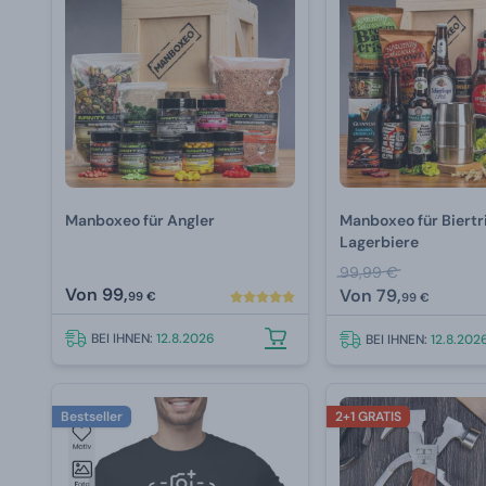
Manboxeo für Angler
Manboxeo für Biertri
Lagerbiere
99,99 €
Von
99,
Von
79,
99 €
99 €
BEI IHNEN:
12.8.2026
BEI IHNEN:
12.8.202
Bestseller
2+1 GRATIS