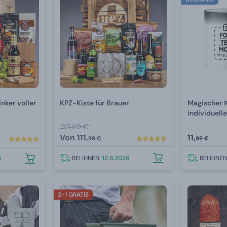
nker voller
KPZ-Kiste für Brauer
Magischer 
individuel
139,99 €
Von
111,
11,
99 €
99 €
BEI IHNEN:
12.8.2026
BEI IHNE
6
2+1 GRATIS