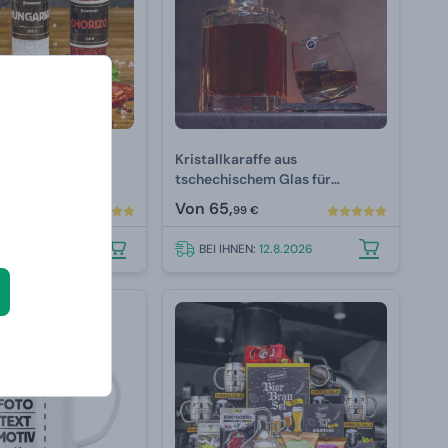
mium-Salami
Kristallkaraffe aus
tschechischem Glas für
Luxusalkohol 800 ml
Von
65,
99 €
N:
12.8.2026
BEI IHNEN:
12.8.2026