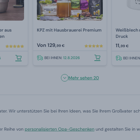
er aus
KPZ mit Hausbrauerei Premium
Weißblech 
ffen
Druck
Von
129,
11,
99 €
99 €
BEI IHNEN:
12.8.2026
6
BEI IHNE
Mehr sehen 20
er. Wir unterstützen Sie bei Ihren Ideen, was Sie Ihrem Großvater sch
er Reihe von
personalisierten Opa-Geschenken
und gestalten Sie in 