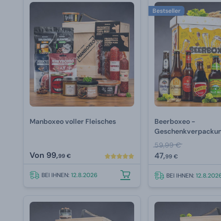
Bestseller
Manboxeo voller Fleisches
Beerboxeo -
Geschenkverpackung
Bierspezialitäten
59,99 €
Von
99,
47,
99 €
99 €
BEI IHNEN:
12.8.2026
BEI IHNEN:
12.8.202