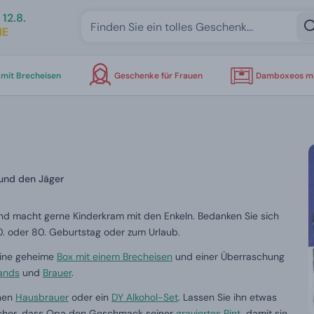
12.8.
IE
mit Brecheisen
Geschenke für Frauen
Damboxeos mi
 und den Jäger
und macht gerne Kinderkram mit den Enkeln. Bedanken Sie sich
. oder 80. Geburtstag oder zum Urlaub.
eine geheime
Box mit einem Brecheisen
und einer Überraschung
ands
und
Brauer
.
inen
Hausbrauer
oder ein
DY Alkohol-Set
. Lassen Sie ihn etwas
 sicher, dass Opa den Geschmack seiner
graviertes Pint
, damit sie