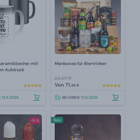
Keramikbecher mit
Manboxeo für Biertrinker
lem Aufdruck
89,99 €
Von
71,
99 €
N:
12.8.2026
BEI IHNEN:
12.8.2026
Neu
-15 %