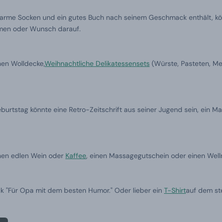
warme Socken und ein gutes Buch nach seinem Geschmack enthält, kön
Namen oder Wunsch darauf.
hen Wolldecke,
Weihnachtliche Delikatessensets
(Würste, Pasteten, Met
eburtstag könnte eine Retro-Zeitschrift aus seiner Jugend sein, ein 
einen edlen Wein oder
Kaffee
, einen Massagegutschein oder einen We
ck "Für Opa mit dem besten Humor." Oder lieber ein
T-Shirt
auf dem st