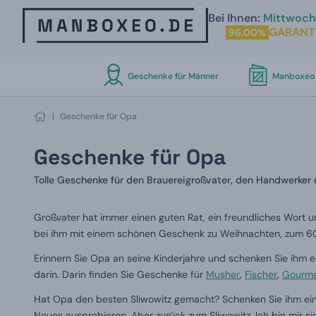
Bei Ihnen:
Mittwoch 
GARANT
96,00%
Geschenke für Männer
Manboxeo 
|
Geschenke für Opa
Geschenke für Opa
Tolle Geschenke für den Brauereigroßvater, den Handwerker
Großvater hat immer einen guten Rat, ein freundliches Wort 
bei ihm mit einem schönen Geschenk zu Weihnachten, zum 60
Erinnern Sie Opa an seine Kinderjahre und schenken Sie ihm 
darin. Darin finden Sie Geschenke für
Musher
,
Fischer
,
Gourm
Hat Opa den besten Sliwowitz gemacht? Schenken Sie ihm e
Neues ausprobieren. Aber zurück zum Sliwowitz. Ich bin mir