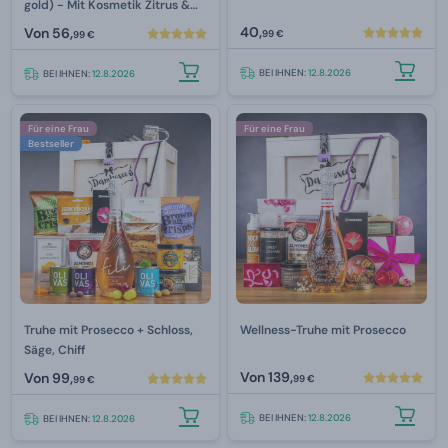
gold) - Mit Kosmetik Zitrus &
Verbena
40,
Von
56,
99 €
99 €
BEI IHNEN:
12.8.2026
BEI IHNEN:
12.8.2026
Für eine Frau
Für eine Frau
Bestseller
Truhe mit Prosecco + Schloss,
Wellness-Truhe mit Prosecco
Säge, Chiff
Von
139,
Von
99,
99 €
99 €
BEI IHNEN:
12.8.2026
BEI IHNEN:
12.8.2026