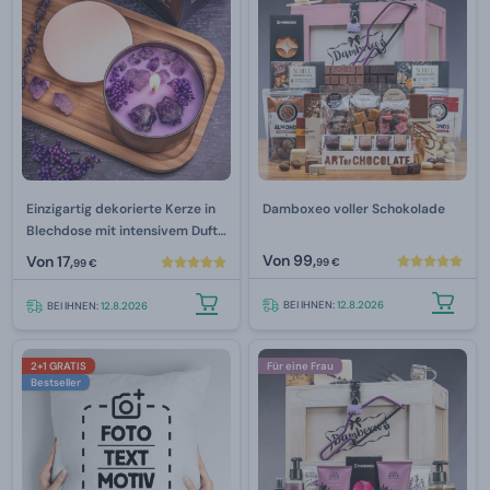
Einzigartig dekorierte Kerze in
Damboxeo voller Schokolade
Blechdose mit intensivem Duft
– Lavendel 200 g
Von
99,
Von
17,
99 €
99 €
BEI IHNEN:
12.8.2026
BEI IHNEN:
12.8.2026
2+1 GRATIS
Für eine Frau
Bestseller