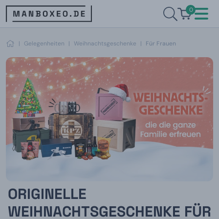
0
|
Gelegenheiten
|
Weihnachtsgeschenke
|
Für Frauen
ORIGINELLE
WEIHNACHTSGESCHENKE FÜR