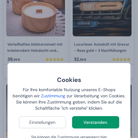
Vorteilhaftes Holzkerzenset mit
Luxuriöser Autoduft mit Gravur
knisterndem Holzdocht und
- Rose gold + 3 Nachfüllungen
intensiven Düften 2×220 g
39,
32,
99 €
99 €
BEI IHNEN:
12.8.2026
BEI IHNEN:
12.8.2026
Cookies
Bestseller
Für Ihre komfortable Nutzung unseres E-Shops
-20 %
benötigen wir
Zustimmung
zur Verarbeitung von Cookies.
Sie können Ihre Zustimmung geben, indem Sie auf die
Schaltfläche "Ich verstehe" klicken.
Einstellungen
Verstanden.
Sie können die Zustimmung verweigern
hier