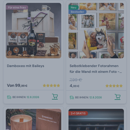
Für eine Frau
Neu
Bestseller
Damboxeo mit Baileys
Selbstklebender Fotorahmen
für die Wand mit einem Foto -
Weiß
7,99 €
Von
99,
4,
99 €
99 €
BEI IHNEN:
12.8.2026
BEI IHNEN:
12.8.2026
2+1 GRATIS