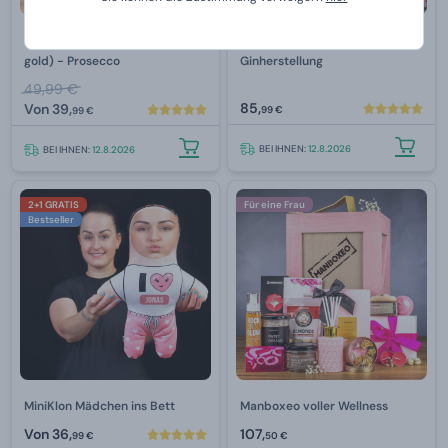
Giftboxeo Geschenkbox (rose
Do Your Gin - Set zur
gold) - Prosecco
Ginherstellung
49,99 €
85,
Von
39,
99 €
99 €
BEI IHNEN:
12.8.2026
BEI IHNEN:
12.8.2026
2+1 GRATIS
Für eine Frau
Bestseller
MiniKlon Mädchen ins Bett
Manboxeo voller Wellness
Von
36,
107,
99 €
50 €