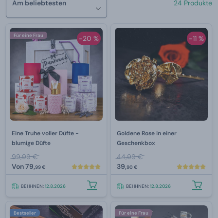
Am beliebtesten
24 Produkte
Für eine Frau
-20 %
-11 %
Eine Truhe voller Düfte -
Goldene Rose in einer
blumige Düfte
Geschenkbox
99,99 €
44,99 €
Von
79,
39,
99 €
90 €
BEI IHNEN:
12.8.2026
BEI IHNEN:
12.8.2026
Bestseller
Für eine Frau