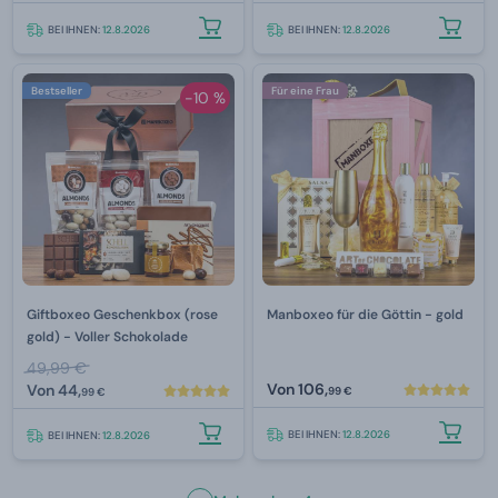
BEI IHNEN:
12.8.2026
BEI IHNEN:
12.8.2026
Bestseller
Für eine Frau
-10 %
Giftboxeo Geschenkbox (rose
Manboxeo für die Göttin - gold
gold) - Voller Schokolade
49,99 €
Von
106,
Von
44,
99 €
99 €
BEI IHNEN:
12.8.2026
BEI IHNEN:
12.8.2026