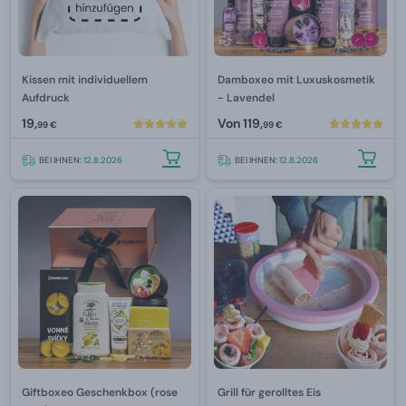
Kissen mit individuellem
Damboxeo mit Luxuskosmetik
Aufdruck
- Lavendel
19,
Von
119,
99 €
99 €
BEI IHNEN:
12.8.2026
BEI IHNEN:
12.8.2026
Giftboxeo Geschenkbox (rose
Grill für gerolltes Eis