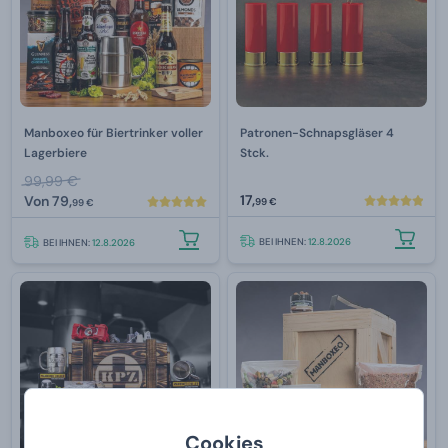
Manboxeo für Biertrinker voller
Patronen-Schnapsgläser 4
Lagerbiere
Stck.
99,99 €
17,
Von
79,
99 €
99 €
BEI IHNEN:
12.8.2026
BEI IHNEN:
12.8.2026
Cookies