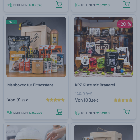
BEI IHNEN:
12.8.2026
BEI IHNEN:
12.8.2026
Neu
-20 %
Manboxeo für Fitnessfans
KPZ Kiste mit Brauerei
129,99 €
Von
91,
Von
103,
99 €
99 €
BEI IHNEN:
12.8.2026
BEI IHNEN:
12.8.2026