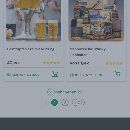
Heimzapfanlage mit Kühlung
Manboxeo für Whisky-
Liebhaber
40,
Von
111,
99 €
99 €
BEI IHNEN:
12.8.2026
BEI IHNEN:
12.8.2026
Mehr sehen 20
1
2
3