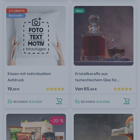
2+1 GRATIS
Neu
Bestseller
Kissen mit individuellem
Kristallkaraffe aus
Aufdruck
tschechischem Glas für
Luxusalkohol 800 ml
19,
Von
65,
99 €
99 €
BEI IHNEN:
12.8.2026
BEI IHNEN:
12.8.2026
-20 %