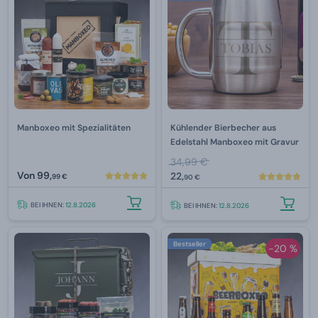
Manboxeo mit Spezialitäten
Kühlender Bierbecher aus
Edelstahl Manboxeo mit Gravur
34,99 €
Von
99,
22,
99 €
90 €
BEI IHNEN:
12.8.2026
BEI IHNEN:
12.8.2026
Bestseller
-20 %