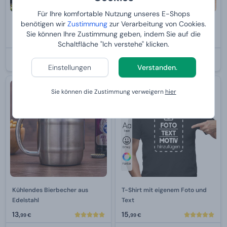
Für Ihre komfortable Nutzung unseres E-Shops
benötigen wir
Zustimmung
zur Verarbeitung von Cookies.
KPZ mit Hausbrauerei Premium
Manboxeo für Angler
Sie können Ihre Zustimmung geben, indem Sie auf die
Von
129,
Von
99,
99 €
99 €
Schaltfläche "Ich verstehe" klicken.
BEI IHNEN:
12.8.2026
BEI IHNEN:
12.8.2026
Einstellungen
Verstanden.
Bestseller
Sie können die Zustimmung verweigern
hier
Kühlendes Bierbecher aus
T-Shirt mit eigenem Foto und
Edelstahl
Text
13,
15,
99 €
99 €