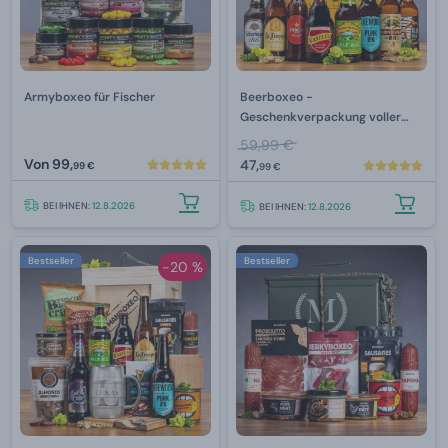
Armyboxeo für Fischer
Beerboxeo -
Geschenkverpackung voller
Bierspezialitäten
59,99 €
Von
99,
47,
99 €
99 €
BEI IHNEN:
12.8.2026
BEI IHNEN:
12.8.2026
Bestseller
Bestseller
-20 %