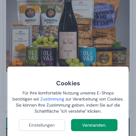
Manboxeo mit Rotwein XXL
Cookies
Von
99,
90 €
Für Ihre komfortable Nutzung unseres E-Shops
benötigen wir
Zustimmung
zur Verarbeitung von Cookies.
BEI IHNEN:
12.8.2026
Sie können Ihre Zustimmung geben, indem Sie auf die
Schaltfläche "Ich verstehe" klicken.
Neu
Einstellungen
Verstanden.