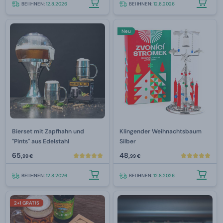
BEI IHNEN:
12.8.2026
BEI IHNEN:
12.8.2026
Neu
Bierset mit Zapfhahn und
Klingender Weihnachtsbaum
"Pints" aus Edelstahl
Silber
65,
48,
99 €
99 €
BEI IHNEN:
12.8.2026
BEI IHNEN:
12.8.2026
2+1 GRATIS