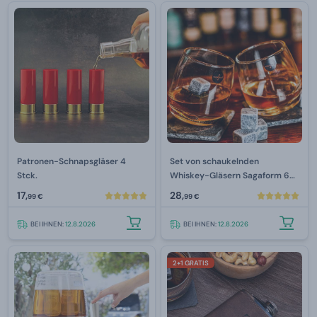
Patronen-Schnapsgläser 4
Set von schaukelnden
Stck.
Whiskey-Gläsern Sagaform 6
Stck.
17,
28,
99 €
99 €
BEI IHNEN:
12.8.2026
BEI IHNEN:
12.8.2026
2+1 GRATIS