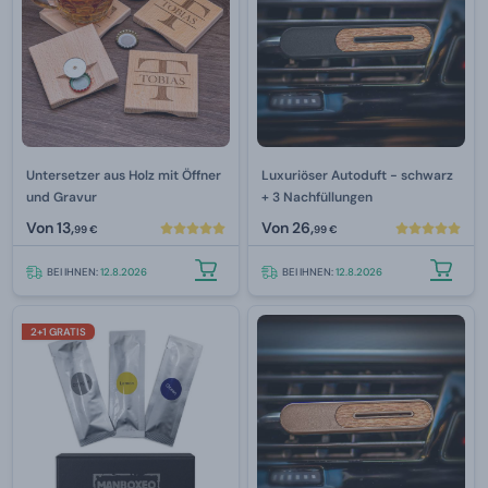
Untersetzer aus Holz mit Öffner
Luxuriöser Autoduft - schwarz
und Gravur
+ 3 Nachfüllungen
Von
13,
Von
26,
99 €
99 €
BEI IHNEN:
12.8.2026
BEI IHNEN:
12.8.2026
2+1 GRATIS