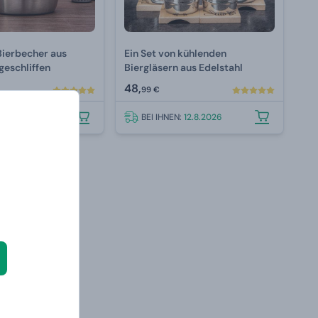
Bierbecher aus
Ein Set von kühlenden
lstahl - geschliffen
Biergläsern aus Edelstahl
48,
99 €
N:
12.8.2026
BEI IHNEN:
12.8.2026