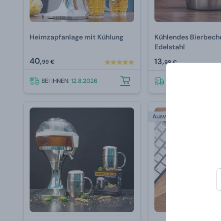
Heimzapfanlage mit Kühlung
Kühlendes Bierbech
Edelstahl
40,
13,
99 €
99 €
BEI IHNEN:
12.8.2026
BEI IHNEN:
12.8.202
Ausverkauft