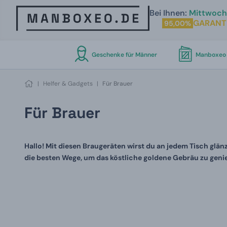
Bei Ihnen:
Mittwoch 
GARANT
95,00%
Geschenke für Männer
Manboxeo 
|
Helfer & Gadgets
|
Für Brauer
Für Brauer
Hallo! Mit diesen Braugeräten wirst du an jedem Tisch glän
die besten
Wege, um das köstliche goldene Gebräu zu geni