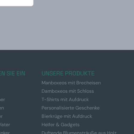
N SIE EIN
UNSERE PRODUKTE
Manboxeos mit Brecheisen
Damboxeos mit Schloss
ner
T-Shirts mit Aufdruck
en
Personalisierte Geschenke
er
Bierkrüge mit Aufdruck
Vater
Helfer & Gadgets
inker
Duftende Blumensträuße aus Holz