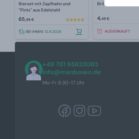
Bierset mit Zapfhahn und
Brillentuch – Bier
"Pints" aus Edelstahl
4,
65,
49 €
99 €
AUSVERKAUFT
BEI IHNEN:
12.8.2026
+49 781 95633083
info@manboxeo.de
Mo-Fr 8:30-17 Uhr