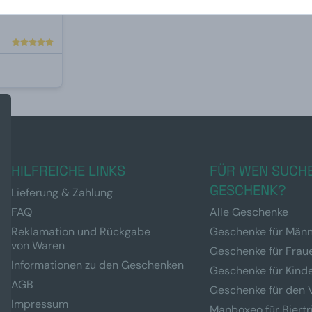
HILFREICHE LINKS
FÜR WEN SUCHE
GESCHENK?
Lieferung & Zahlung
FAQ
Alle Geschenke
Reklamation und Rückgabe
Geschenke für Män
von Waren
Geschenke für Frau
Informationen zu den Geschenken
Geschenke für Kind
AGB
Geschenke für den 
Impressum
Manboxeo für Biertr