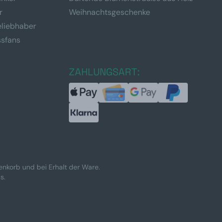
r
Weihnachtsgeschenke
eliebhaber
ssfans
ZAHLUNGSART:
renkorb und bei Erhalt der Ware.
s.