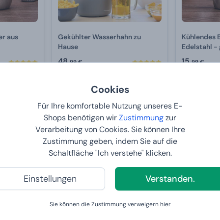
er aus
Gekühlter Wasserhahn zu
Kühlendes 
Hause
Ede
48,
15,
99 €
99 €
6
BEI IHNEN:
12.8.2026
BEI IHNE
Cookies
Für Ihre komfortable Nutzung unseres E-
Shops benötigen wir
Zustimmung
zur
Verarbeitung von Cookies. Sie können Ihre
Zustimmung geben, indem Sie auf die
Schaltfläche "Ich verstehe" klicken.
Einstellungen
Verstanden.
Sie können die Zustimmung verweigern
hier