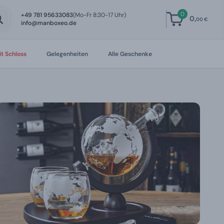
0
+49 781 95633083
(Mo-Fr 8:30-17 Uhr)
0,
00 €
info@manboxeo.de
t Schloss
Gelegenheiten
Alle Geschenke