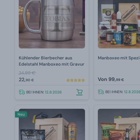
Kühlender Bierbecher aus
Manboxeo mit Spezi
Edelstahl Manboxeo mit Gravur
34,99 €
Von
99,
22,
99 €
90 €
BEI IHNEN:
12.8.202
BEI IHNEN:
12.8.2026
Neu