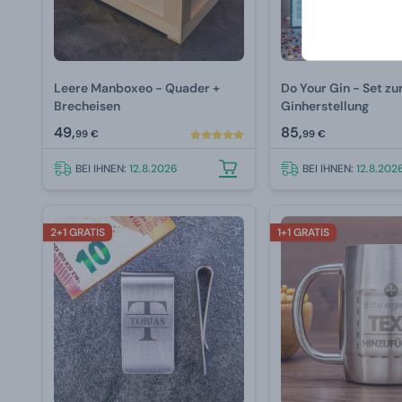
Leere Manboxeo - Quader +
Do Your Gin - Set zur
Brecheisen
Ginherstellung
49,
85,
99 €
99 €
BEI IHNEN:
12.8.2026
BEI IHNEN:
12.8.202
2+1 GRATIS
1+1 GRATIS