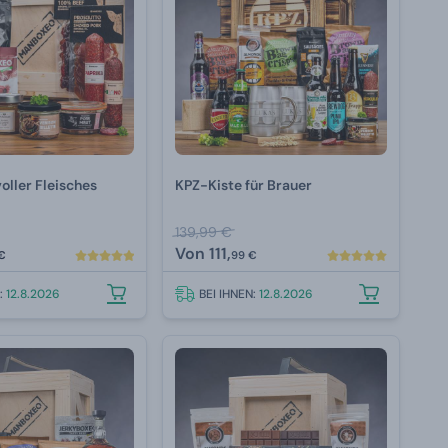
ller Fleisches
KPZ-Kiste für Brauer
139,99 €
Von
111,
€
99 €
N:
12.8.2026
BEI IHNEN:
12.8.2026