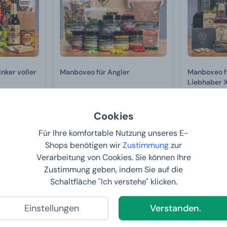
nker voller
Manboxeo für Angler
Manboxeo f
Liebhaber 
Von
99,
Von
111,
99 €
99 
Cookies
BEI IHNEN:
12.8.2026
BEI IHNE
6
Für Ihre komfortable Nutzung unseres E-
Shops benötigen wir
Zustimmung
zur
Verarbeitung von Cookies. Sie können Ihre
2+1 GRATIS
2+1 GRATIS
Zustimmung geben, indem Sie auf die
Schaltfläche "Ich verstehe" klicken.
Einstellungen
Verstanden.