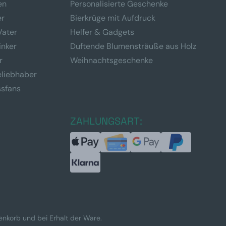
en
Personalisierte Geschenke
er
Bierkrüge mit Aufdruck
Vater
Helfer & Gadgets
inker
Duftende Blumensträuße aus Holz
r
Weihnachtsgeschenke
eliebhaber
ssfans
ZAHLUNGSART:
renkorb und bei Erhalt der Ware.