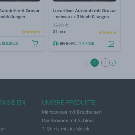
Autoduft mit Gravur
Luxuriöser Autoduft mit Gravur
Nachfüllungen
- schwarz + 3 Nachfüllungen
32,99 €
31,
99 €
N:
12.8.2026
BEI IHNEN:
12.8.2026
1
2
N SIE EIN
UNSERE PRODUKTE
Manboxeos mit Brecheisen
Damboxeos mit Schloss
ner
T-Shirts mit Aufdruck