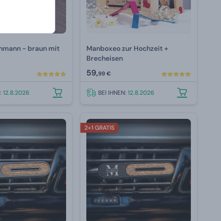
hmann - braun mit
Manboxeo zur Hochzeit +
Brecheisen
59,
99 €
N:
12.8.2026
BEI IHNEN:
12.8.2026
2+1 GRATIS