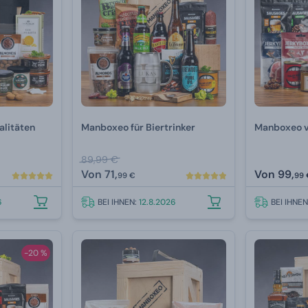
alitäten
Manboxeo für Biertrinker
Manboxeo vo
89,99 €
Von
71,
Von
99,
99 €
99 
6
BEI IHNEN:
12.8.2026
BEI IHNE
-20 %