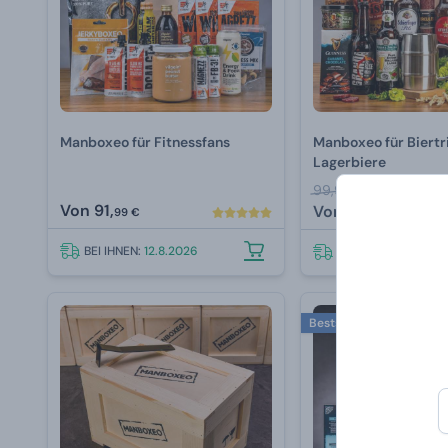
Manboxeo für Fitnessfans
Manboxeo für Biertri
Lagerbiere
99,99 €
Von
91,
Von
79,
99 €
99 €
BEI IHNEN:
12.8.2026
BEI IHNEN:
12.8.202
Bestseller