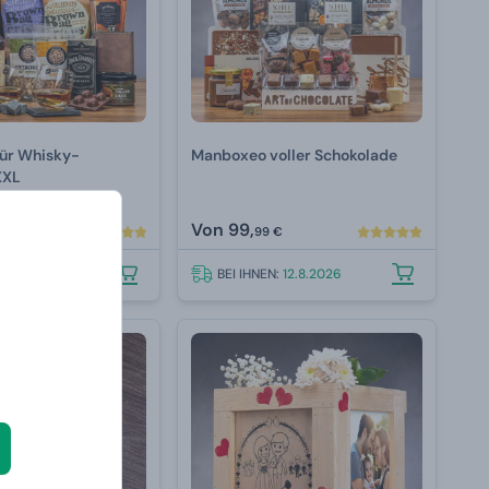
ür Whisky-
Manboxeo voller Schokolade
XXL
Von
99,
€
99 €
N:
12.8.2026
BEI IHNEN:
12.8.2026