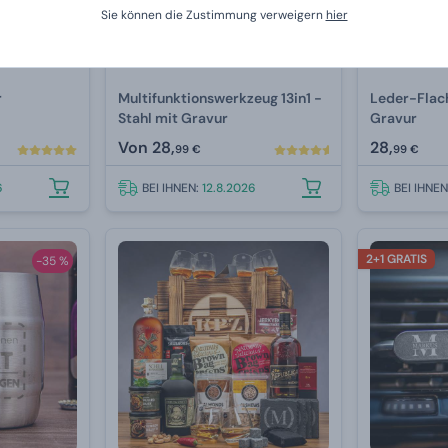
Sie können die Zustimmung verweigern
hier
Multifunktionswerkzeug 13in1 -
Leder-Flac
Stahl mit Gravur
Gravur
Von
28,
28,
99 €
99 €
6
BEI IHNEN:
12.8.2026
BEI IHNE
2+1 GRATIS
-35 %