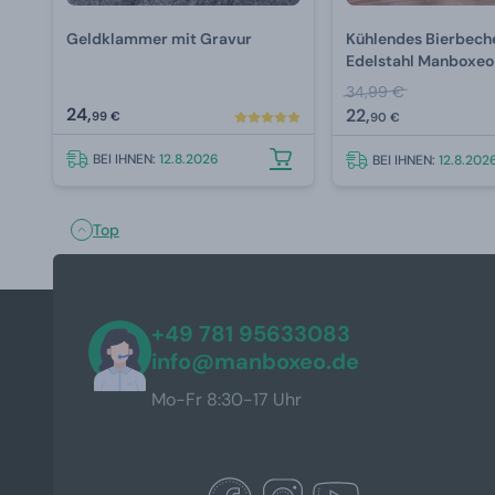
Geldklammer mit Gravur
Kühlendes Bierbech
Edelstahl Manboxeo
34,99 €
24,
22,
99 €
90 €
BEI IHNEN:
12.8.2026
BEI IHNEN:
12.8.202
Top
+49 781 95633083
info@manboxeo.de
Mo-Fr 8:30-17 Uhr