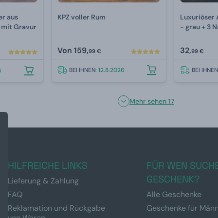
er aus
KPZ voller Rum
Luxuriöser 
 mit Gravur
- grau + 3 
Von
159,
32,
99 €
99 €
BEI IHNEN:
12.8.2026
BEI IHNE
6
Mehr sehen 17
HILFREICHE LINKS
FÜR WEN SUCHE
GESCHENK?
Lieferung & Zahlung
FAQ
Alle Geschenke
Reklamation und Rückgabe
Geschenke für Män
von Waren