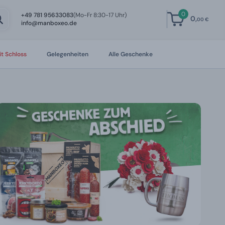
0
+49 781 95633083
(Mo-Fr 8:30-17 Uhr)
0,
00 €
info@manboxeo.de
t Schloss
Gelegenheiten
Alle Geschenke