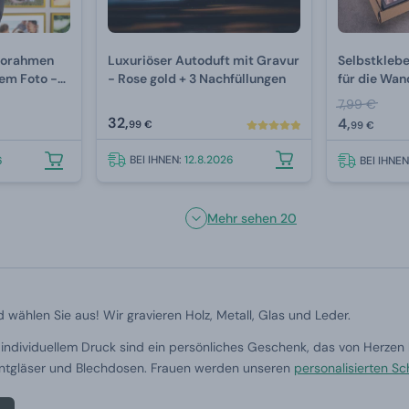
torahmen
Luxuriöser Autoduft mit Gravur
Selbstkleb
nem Foto -
- Rose gold + 3 Nachfüllungen
für die Wan
Silber
7,99 €
32,
4,
99 €
99 €
BEI IHNEN:
12.8.2026
6
BEI IHNE
Mehr sehen 20
 wählen Sie aus! Wir gravieren Holz, Metall, Glas und Leder.
individuellem Druck sind ein persönliches Geschenk, das von Herzen 
 Pintgläser und Blechdosen. Frauen werden unseren
personalisierten S