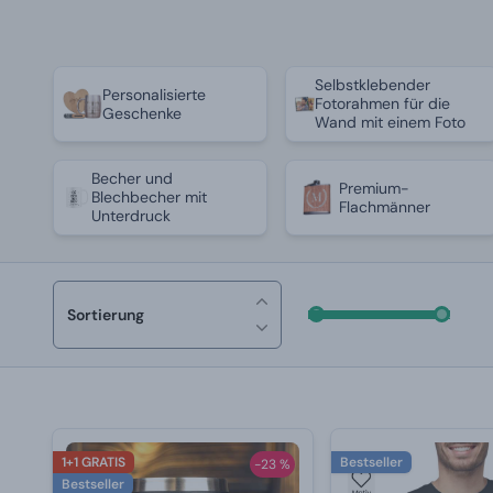
Selbstklebender
Personalisierte
Fotorahmen für die
Geschenke
Wand mit einem Foto
Becher und
Premium-
Blechbecher mit
Flachmänner
Unterdruck
Sortierung
1+1 GRATIS
Bestseller
-23 %
Bestseller