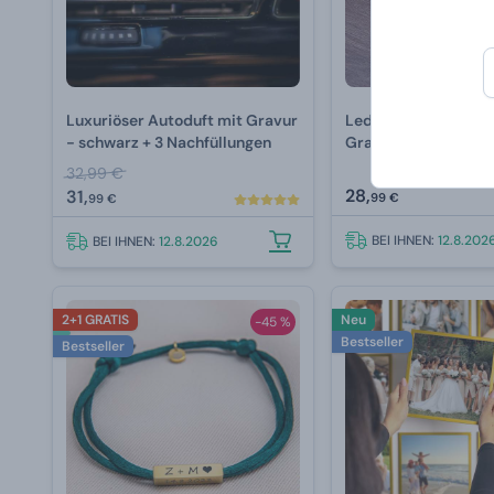
Luxuriöser Autoduft mit Gravur
Leder-Flachmann - 
- schwarz + 3 Nachfüllungen
Gravur
32,99 €
28,
31,
99 €
99 €
BEI IHNEN:
12.8.202
BEI IHNEN:
12.8.2026
2+1 GRATIS
Neu
-45 %
Bestseller
Bestseller