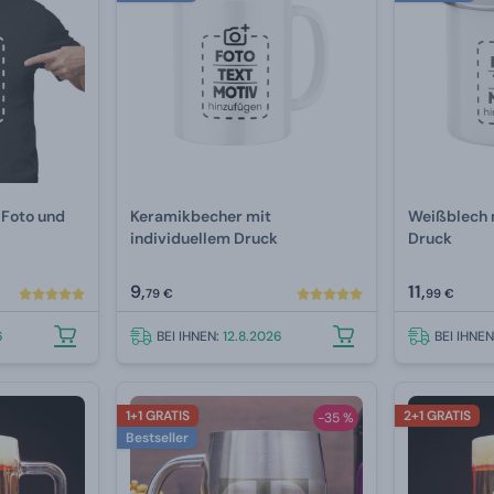
 Foto und
Keramikbecher mit
Weißblech 
individuellem Druck
Druck
9,
11,
79 €
99 €
6
BEI IHNEN:
12.8.2026
BEI IHNE
1+1 GRATIS
2+1 GRATIS
-35 %
Bestseller