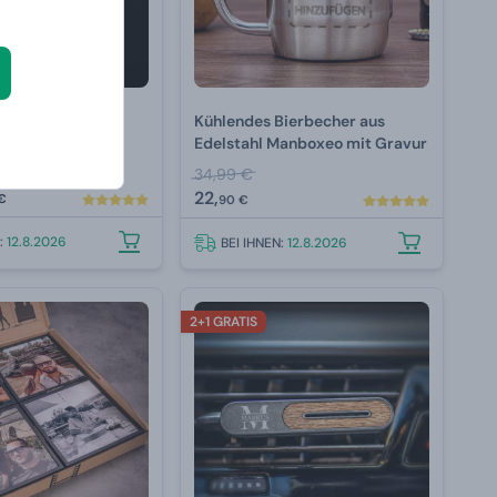
räutigam
Kühlendes Bierbecher aus
Edelstahl Manboxeo mit Gravur
34,99 €
22,
€
90 €
N:
12.8.2026
BEI IHNEN:
12.8.2026
2+1 GRATIS