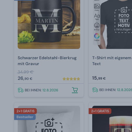
Schwarzer Edelstahl-Bierkrug
T-Shirt mit eigenem
mit Gravur
Text
34,99 €
15,
26,
99 €
90 €
BEI IHNEN:
12.8.202
BEI IHNEN:
12.8.2026
2+1 GRATIS
2+1 GRATIS
Bestseller