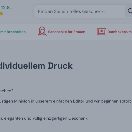
12.8.
IE
mit Brecheisen
Geschenke für Frauen
Damboxeos mi
dividuellem Druck
machen?
en lustigen MiniKlon in unserem einfachen Editor und wir beginnen sof
n, eleganten und völlig einzigartigen Geschenk.