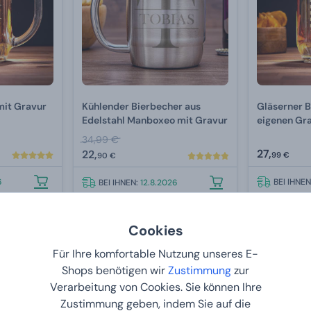
mit Gravur
Kühlender Bierbecher aus
Gläserner B
Edelstahl Manboxeo mit Gravur
eigenen Gr
34,99 €
27,
22,
99 €
90 €
6
BEI IHNE
BEI IHNEN:
12.8.2026
Cookies
2+1 GRATIS
2+1 GRATIS
Bestseller
Für Ihre komfortable Nutzung unseres E-
Shops benötigen wir
Zustimmung
zur
Verarbeitung von Cookies. Sie können Ihre
Zustimmung geben, indem Sie auf die