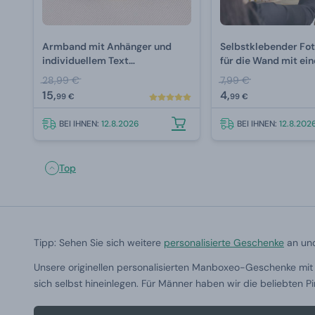
Armband mit Anhänger und
Selbstklebender Fo
individuellem Text
für die Wand mit ei
(Doppelspitze)
Golden
28,99 €
7,99 €
15,
4,
99 €
99 €
BEI IHNEN:
12.8.2026
BEI IHNEN:
12.8.202
Top
Tipp: Sehen Sie sich weitere
personalisierte Geschenke
an und
Unsere originellen personalisierten Manboxeo-Geschenke mit 
sich selbst hineinlegen. Für Männer haben wir die beliebten