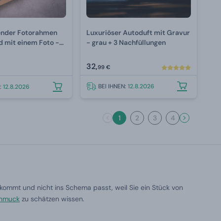
ender Fotorahmen
Luxuriöser Autoduft mit Gravur
d mit einem Foto -
- grau + 3 Nachfüllungen
32,
99 €
BEI IHNEN:
12.8.2026
N:
12.8.2026
1
2
3
4
kommt und nicht ins Schema passt, weil Sie ein Stück von
chmuck
zu schätzen wissen.