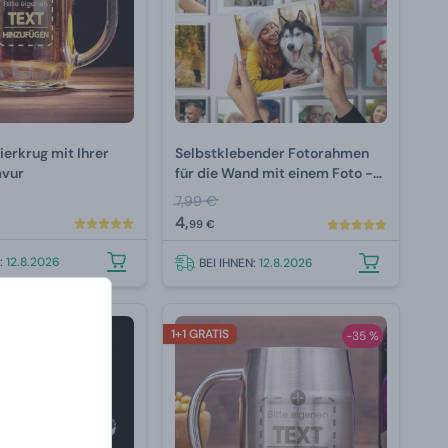
ierkrug mit Ihrer
Selbstklebender Fotorahmen
avur
für die Wand mit einem Foto -
Weiß
7,99 €
4,
99 €
N:
12.8.2026
BEI IHNEN:
12.8.2026
1+1 GRATIS
-35 %