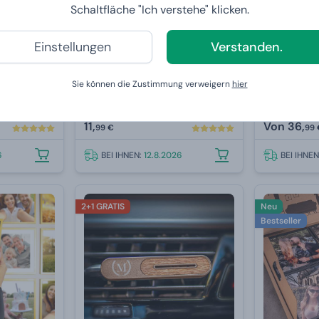
Schaltfläche "Ich verstehe" klicken.
Einstellungen
Verstanden.
braun mit
Magischer Keramikbecher mit
MiniKlon B
Sie können die Zustimmung verweigern
hier
individuellem Aufdruck
11,
Von
36,
99 €
99 
6
BEI IHNEN:
12.8.2026
BEI IHNE
2+1 GRATIS
Neu
Bestseller