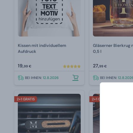
Kissen mit individuellem
Gläserner Bierkrug 
Aufdruck
0,5 l
19,
27,
99 €
99 €
BEI IHNEN:
12.8.2026
BEI IHNEN:
12.8.202
2+1 GRATIS
2+1 GRATIS