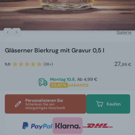
Galerie
Gläserner Bierkrug mit Gravur 0,5 l
27,
5,0
(26×)
99 €
Montag 10.8.
Ab 4,99 €
93,45%
GARANTIE
Personalisieren Sie
Kaufen
Schenken Sie ein
einzigartiges Geschenk