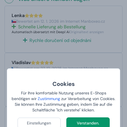
Lenka
Bewertet am 12. 1. 2026 im Internet Manboxeo.cz
Schnelle Lieferung ab Bestellung
Automatisch übersetzt mit Deepl Ai
Originaltext anzeigen
Rychle doručení od objednáni
Vladislav
Bewertet am 27. 12. 2025 im Internet Manboxeo.cz
Sehr schnelle Lieferung, Qualitätsprodukte, große
Zufriedenheit.
Cookies
Automatisch übersetzt mit Deepl Ai
Originaltext anzeigen
Velmi rychlé doručení, kvalitní produkty, velká
Für Ihre komfortable Nutzung unseres E-Shops
spokojenost.
benötigen wir
Zustimmung
zur Verarbeitung von Cookies.
Sie können Ihre Zustimmung geben, indem Sie auf die
Schaltfläche "Ich verstehe" klicken.
vladislav.kanak
Bewertet am 23. 12. 2025 im Internet Manboxeo.cz
Einstellungen
Verstanden.