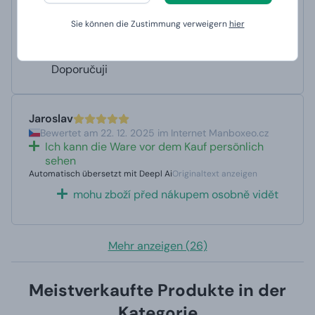
Tadellose Arbeit, sehr schnelle Lieferung
Ich empfehle
Sie können die Zustimmung verweigern
hier
Automatisch übersetzt mit Deepl Ai
Originaltext anzeigen
Bezvadná práce, velmi rychlé dodání
Doporučuji
Jaroslav
Bewertet am 22. 12. 2025 im Internet Manboxeo.cz
Ich kann die Ware vor dem Kauf persönlich
sehen
Automatisch übersetzt mit Deepl Ai
Originaltext anzeigen
mohu zboží před nákupem osobně vidět
Mehr anzeigen (26)
Meistverkaufte Produkte in der
Kategorie