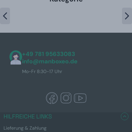
+49 781 95633083
info@manboxeo.de
Mo-Fr 8:30-17 Uhr
HILFREICHE LINKS
Lieferung & Zahlung