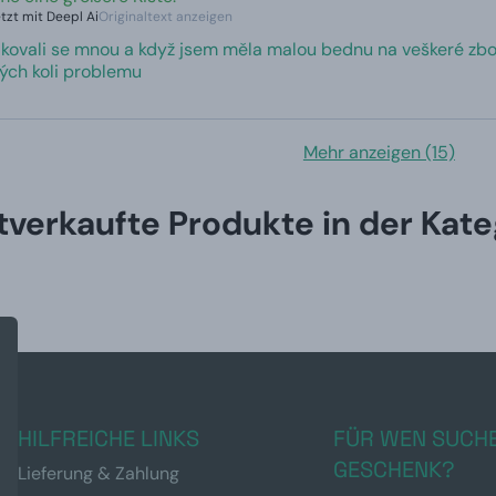
zt mit Deepl Ai
Originaltext anzeigen
kovali se mnou a když jsem měla malou bednu na veškeré zboží
kých koli problemu
Mehr anzeigen (15)
tverkaufte Produkte in der Kate
HILFREICHE LINKS
FÜR WEN SUCHE
GESCHENK?
Lieferung & Zahlung