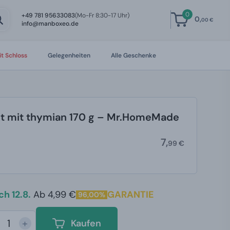
0
+49 781 95633083
(Mo-Fr 8:30-17 Uhr)
0,
00 €
info@manboxeo.de
t Schloss
Gelegenheiten
Alle Geschenke
it mit thymian 170 g – Mr.HomeMade
7,
99 €
h 12.8.
Ab 4,99 €
GARANTIE
96,00%
+
Kaufen