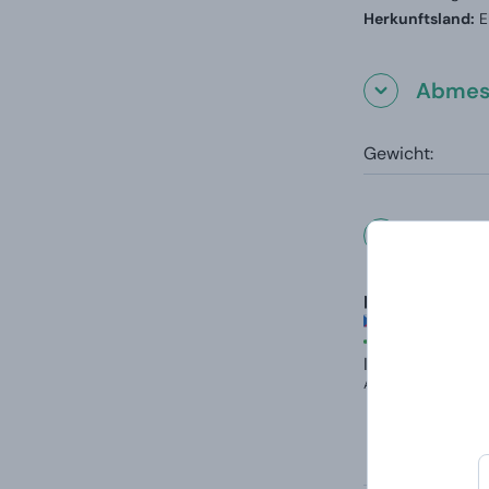
Herkunftsland:
E
Abmes
Gewicht:
Was un
petragrekova
Bewertet am 13
Alles...vielf
Ich empfehle
Automatisch überset
Vsechno
Doporučuji