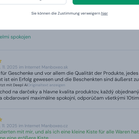
Sie können die Zustimmung verweigern
hier
 12. 2025 im Internet Manboxeo.cz
 zufrieden
zt mit Deepl Ai
Originaltext anzeigen
elmi spokojen
. 11. 2025 im Internet Manboxeo.sk
für Geschenke und vor allem die Qualität der Produkte, jedes 
 ist ein Erfolg gewesen und die Beschenkten sind äußerst zufr
zt mit Deepl Ai
Originaltext anzeigen
chod na darčeky a hlavne kvalita produktov, každý objednaný
 obdarovaní maximálne spokojní, odporúčam všetkými 10timi
 11. 2025 im Internet Manboxeo.cz
ierten mit mir, und als ich eine kleine Kiste für alle Waren ha
e eine größere Kiste.