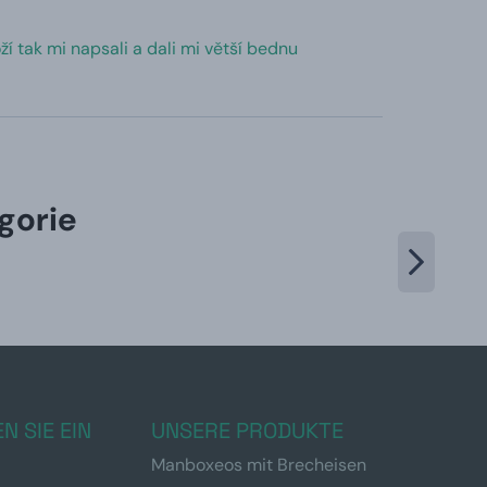
 tak mi napsali a dali mi větší bednu
gorie
N SIE EIN
UNSERE PRODUKTE
Manboxeos mit Brecheisen