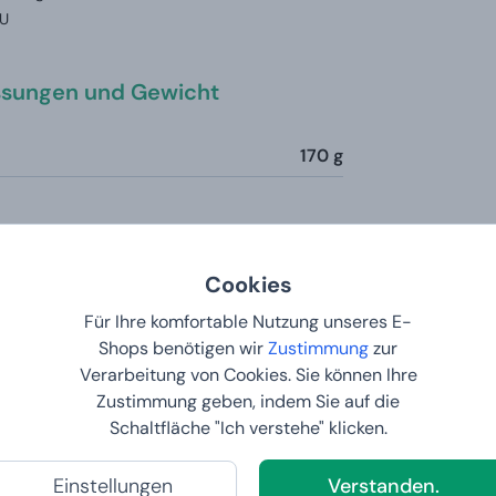
U
sungen und Gewicht
170 g
sere Kunden sagen
Cookies
Für Ihre komfortable Nutzung unseres E-
. 1. 2026 im Internet Manboxeo.cz
ältiges Angebot, schnelle Verhandlung, schnelle Lieferung.
Shops benötigen wir
Zustimmung
zur
Verarbeitung von Cookies. Sie können Ihre
zt mit Deepl Ai
Originaltext anzeigen
Zustimmung geben, indem Sie auf die
...pestrou nabídku, rychlé jednání, rychlé dodání.
Schaltfläche "Ich verstehe" klicken.
Einstellungen
Verstanden.