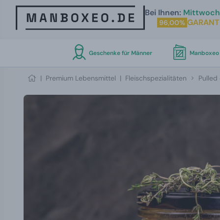
Bei Ihnen:
Mittwoch 
GARANT
96,00%
Geschenke für Männer
Manboxeo 
|
Premium Lebensmittel
|
Fleischspezialitäten
Pulled