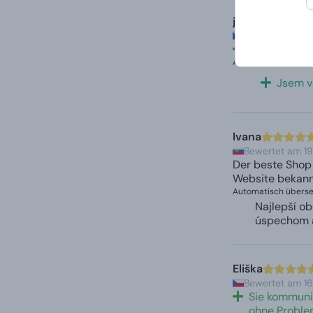
jaroslav
Bewertet am 8.
Ich bin sehr
Automatisch überset
Jsem v
Ivana
Bewertet am 19
Der beste Shop 
Website bekannt
Automatisch überset
Najlepší ob
úspechom a
Eliška
Bewertet am 16.
Sie kommuniz
ohne Problem