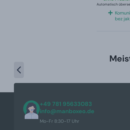
Automatisch überset
Komuni
bez ja
Meis
+49 781 95633083
info@manboxeo.de
Mo-Fr 8:30-17 Uhr