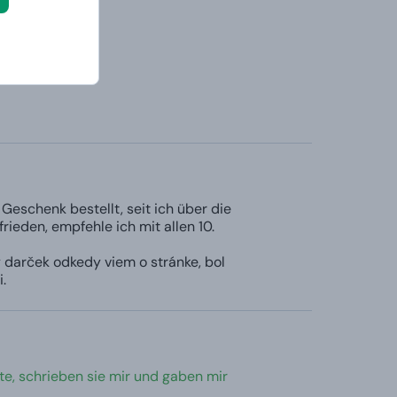
Geschenk bestellt, seit ich über die
ieden, empfehle ich mit allen 10.
 darček odkedy viem o stránke, bol
.
tte, schrieben sie mir und gaben mir