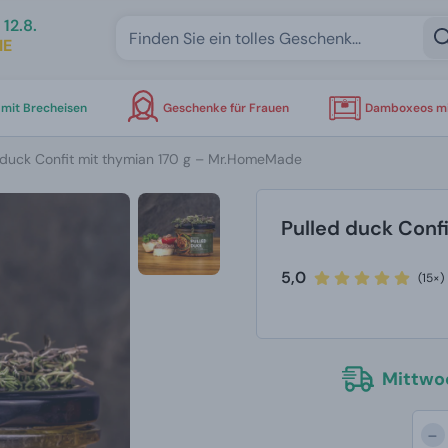
12.8.
IE
mit Brecheisen
Geschenke für Frauen
Damboxeos mi
 duck Confit mit thymian 170 g – Mr.HomeMade
Pulled duck Conf
5,0
(15×)
Mittwoc
-