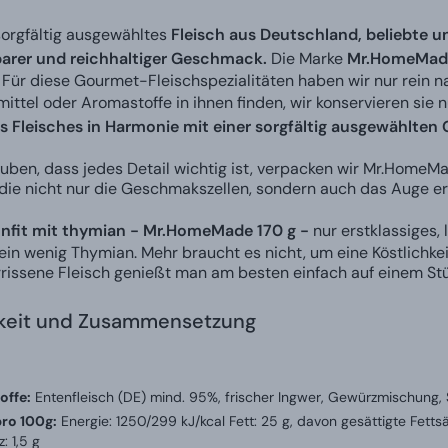
orgfältig ausgewähltes
Fleisch aus Deutschland, beliebte 
arer und reichhaltiger Geschmack.
Die Marke
Mr.HomeMad
Für diese Gourmet-Fleischspezialitäten haben wir nur rein n
ittel oder Aromastoffe in ihnen finden, wir konservieren sie n
Fleisches in Harmonie mit einer sorgfältig ausgewählte
auben, dass jedes Detail wichtig ist, verpacken wir Mr.HomeMad
ie nicht nur die Geschmakszellen, sondern auch das Auge er
nfit mit thymian - Mr.HomeMade 170 g -
nur erstklassiges, 
ein wenig Thymian. Mehr braucht es nicht, um eine Köstlichkeit
rissene Fleisch genießt man am besten einfach auf einem St
gkeit und Zusammensetzung
offe:
Entenfleisch (DE) mind. 95%, frischer Ingwer, Gewürzmischung, 
ro 100g:
Energie: 1250/299 kJ/kcal Fett: 25 g, davon gesättigte Fettsä
: 1,5 g