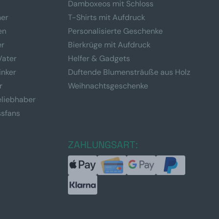
Damboxeos mit Schloss
ner
T-Shirts mit Aufdruck
en
Personalisierte Geschenke
er
Bierkrüge mit Aufdruck
Vater
Helfer & Gadgets
inker
Duftende Blumensträuße aus Holz
r
Weihnachtsgeschenke
eliebhaber
ssfans
ZAHLUNGSART: