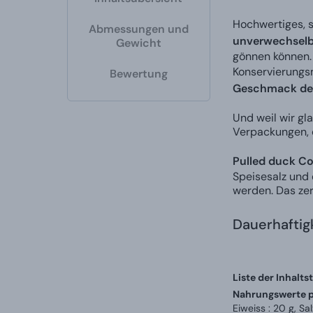
Hochwertiges, s
Abmessungen und
unverwechselb
Gewicht
gönnen können. 
Konservierungsm
Bewertung
Geschmack des 
Und weil wir gl
Verpackungen, d
Pulled duck Co
Speisesalz und 
werden. Das zer
Dauerhafti
Liste der Inhaltst
Nahrungswerte p
Eiweiss : 20 g, Salz