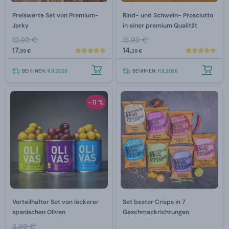
Preiswerte Set von Premium-
Rind- und Schwein- Prosciutto
Jerky
in einer premium Qualität
19,99 €
15,99 €
17,
14,
99 €
29 €
BEI IHNEN:
11.8.2026
BEI IHNEN:
11.8.2026
-11 %
Vorteilhafter Set von leckerer
Set bester Crisps in 7
spanischen Oliven
Geschmackrichtungen
8,99 €