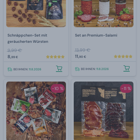
Schnäppchen-Set mit
Set an Premium-Salami
geräucherten Würsten
13,99 €
9,99 €
11,
8,
90 €
99 €
BEI IHNEN:
11.8.2026
BEI IHNEN:
11.8.2026
-10 %
-11 %