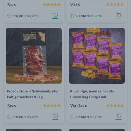
9,
7,
99 €
99 €
BEI IHNEN:
11.8.2026
BEI IHNEN:
11.8.2026
Prosciutto aus Schweinebraten
Knusprige, handgemachte
kalt geräuchert 100 g
Brown Bag Crisps mit
geräuchertem Speck 40 g
7,
Von
1,
99 €
99 €
BEI IHNEN:
11.8.2026
BEI IHNEN:
11.8.2026