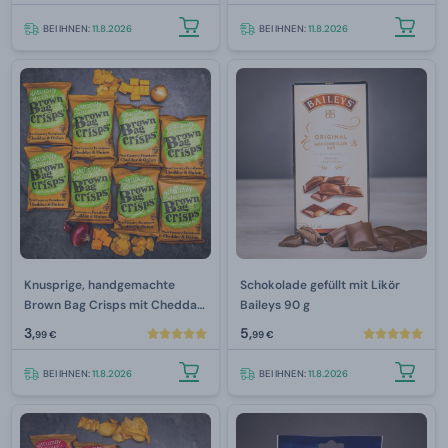
BEI IHNEN:
11.8.2026
BEI IHNEN:
11.8.2026
Knusprige, handgemachte
Schokolade gefüllt mit Likör
Brown Bag Crisps mit Cheddar
Baileys 90 g
und Zwiebel 40 g
3,
5,
99 €
99 €
BEI IHNEN:
11.8.2026
BEI IHNEN:
11.8.2026