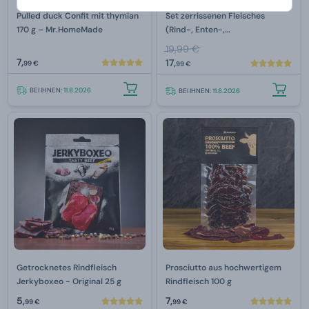
Pulled duck Confit mit thymian
Set zerrissenen Fleisches
170 g – Mr.HomeMade
(Rind-, Enten-,
Schweinefleisch)
19,99 €
7,
17,
99 €
99 €
BEI IHNEN:
11.8.2026
BEI IHNEN:
11.8.2026
Getrocknetes Rindfleisch
Prosciutto aus hochwertigem
Jerkyboxeo - Original 25 g
Rindfleisch 100 g
5,
7,
99 €
99 €