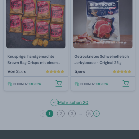
Knusprige, handgemachte
Getrocknetes Schweinefleisch
Brown Bag Crisps mit einem
Jerkyboxeo - Original 25 g
Geschmack von geräuchertem
Von
3,
5,
99 €
99 €
Chili 40 g
BEI IHNEN:
11.8.2026
BEI IHNEN:
11.8.2026
Mehr sehen 20
...
1
2
3
5