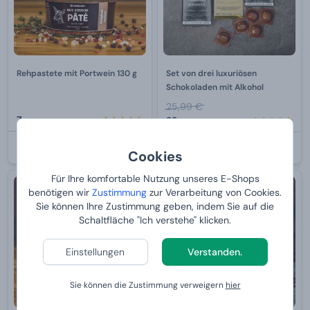
Rehpastete mit Portwein 130 g
Set von drei luxuriösen
Schokoladen mit Alkohol
25,99 €
7,
22,
99 €
99 €
BEI IHNEN:
11.8.2026
BEI IHNEN:
11.8.2026
Cookies
Für Ihre komfortable Nutzung unseres E-Shops
-10 %
benötigen wir
Zustimmung
zur Verarbeitung von Cookies.
Sie können Ihre Zustimmung geben, indem Sie auf die
Schaltfläche "Ich verstehe" klicken.
Einstellungen
Verstanden.
Sie können die Zustimmung verweigern
hier