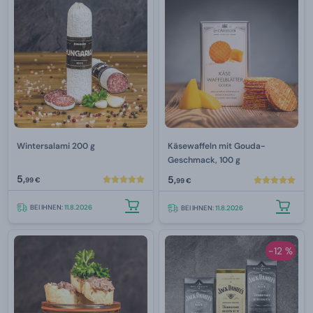
Wintersalami 200 g
Käsewaffeln mit Gouda-
Geschmack, 100 g
5,
5,
99 €
99 €
BEI IHNEN:
11.8.2026
BEI IHNEN:
11.8.2026
-12 %