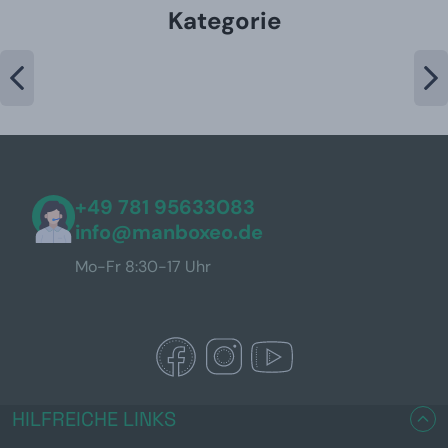
Kategorie
+49 781 95633083
info@manboxeo.de
Mo-Fr 8:30-17 Uhr
HILFREICHE LINKS