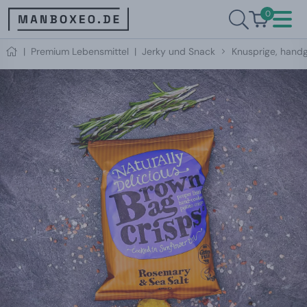
0
|
Premium Lebensmittel
|
Jerky und Snack
Knusprige, hand