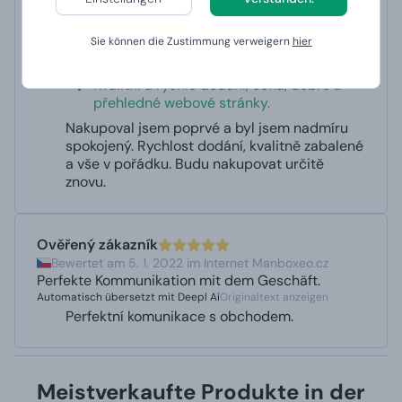
zufrieden. Geschwindigkeit der Lieferung, gut
verpackt und alles in Ordnung. Ich werde auf
jeden Fall wieder einkaufen.
Sie können die Zustimmung verweigern
hier
Automatisch übersetzt mit Deepl Ai
Originaltext anzeigen
Kvalitní a rychle dodání, cena, dobré a
přehledné webové stránky.
Nakupoval jsem poprvé a byl jsem nadmíru
spokojený. Rychlost dodání, kvalitně zabalené
a vše v pořádku. Budu nakupovat určitě
znovu.
Ověřený zákazník
Bewertet am 5. 1. 2022 im Internet Manboxeo.cz
Perfekte Kommunikation mit dem Geschäft.
Automatisch übersetzt mit Deepl Ai
Originaltext anzeigen
Perfektní komunikace s obchodem.
Meistverkaufte Produkte in der