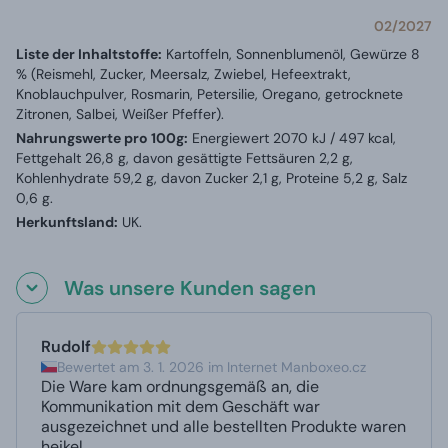
02/2027
Liste der Inhaltstoffe:
Kartoffeln, Sonnenblumenöl, Gewürze 8
% (Reismehl, Zucker, Meersalz, Zwiebel, Hefeextrakt,
Knoblauchpulver, Rosmarin, Petersilie, Oregano, getrocknete
Zitronen, Salbei, Weißer Pfeffer).
Nahrungswerte pro 100g:
Energiewert 2070 kJ / 497 kcal,
Fettgehalt 26,8 g, davon gesättigte Fettsäuren 2,2 g,
Kohlenhydrate 59,2 g, davon Zucker 2,1 g, Proteine 5,2 g, Salz
0,6 g.
Herkunftsland:
UK.
Was unsere Kunden sagen
Rudolf
Bewertet am 3. 1. 2026 im Internet Manboxeo.cz
Die Ware kam ordnungsgemäß an, die
Kommunikation mit dem Geschäft war
ausgezeichnet und alle bestellten Produkte waren
heikel.