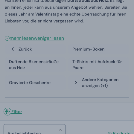
Floristen einen lichtbeständigen
Duftstrauß aus Holz
. Es liegt
an Ihnen, jeder kann aus unserem Angebot wählen. Bereiten Sie
dieses Jahr am Valentinstag eine echte Überraschung für Ihren
Liebsten vor, die er nicht vergessen wird.
mehr lesen
weniger lesen
Zurück
Premium-Boxen
Duftende Blumensträuße
T-Shirts mit Aufdruck für
aus Holz
Paare
Andere Kategorien
Gravierte Geschenke
anzeigen
(+1)
Filter
Am beliebtesten
15 Produkte