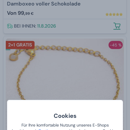
Damboxeo voller Schokolade
Von
99,
99 €
BEI IHNEN:
11.8.2026
2+1 GRATIS
-45 %
Cookies
Für Ihre komfortable Nutzung unseres E-Shops