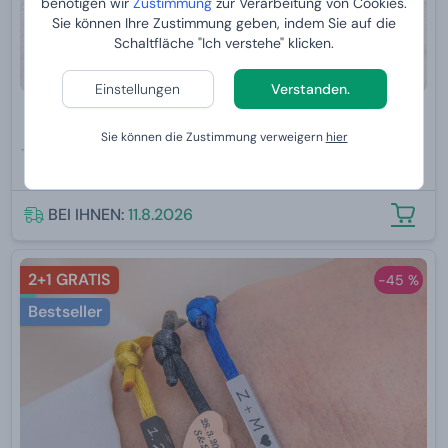
benötigen wir
Zustimmung
zur Verarbeitung von Cookies.
Sie können Ihre Zustimmung geben, indem Sie auf die
Schaltfläche "Ich verstehe" klicken.
Einstellungen
Verstanden.
Armband mit Medaillon und eigenem Text
Sie können die Zustimmung verweigern
hier
28,99 €
15,
99 €
BEI IHNEN:
11.8.2026
2+1 GRATIS
-45 %
Bestseller