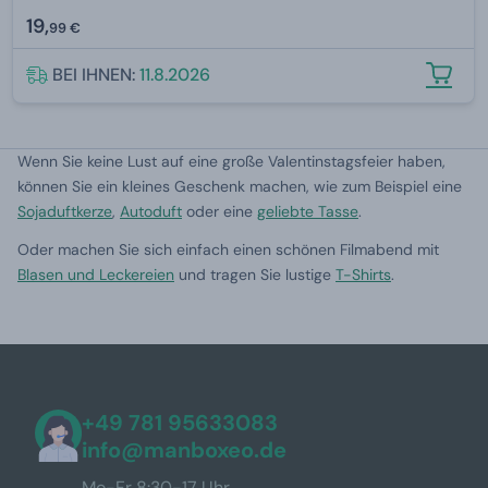
19,
99 €
BEI IHNEN:
11.8.2026
Wenn Sie keine Lust auf eine große Valentinstagsfeier haben,
können Sie ein kleines Geschenk machen, wie zum Beispiel eine
Sojaduftkerze
,
Autoduft
oder eine
geliebte Tasse
.
Oder machen Sie sich einfach einen schönen Filmabend mit
Blasen und Leckereien
und tragen Sie lustige
T-Shirts
.
+49 781 95633083
info@manboxeo.de
Mo-Fr 8:30-17 Uhr