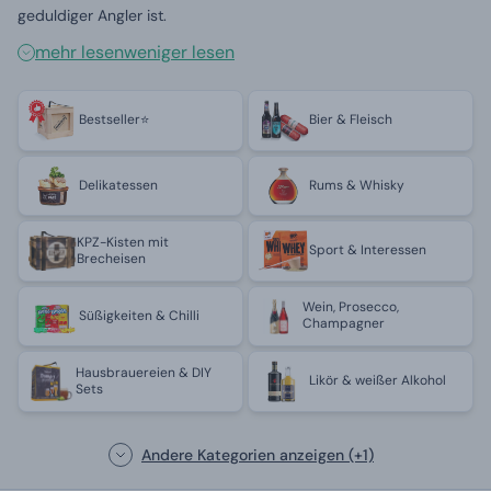
geduldiger Angler ist.
mehr lesen
weniger lesen
Bestseller⭐
Bier & Fleisch
Delikatessen
Rums & Whisky
KPZ-Kisten mit
Sport & Interessen
Brecheisen
Wein, Prosecco,
Süßigkeiten & Chilli
Champagner
Hausbrauereien & DIY
Likör & weißer Alkohol
Sets
Andere Kategorien anzeigen
(+1)