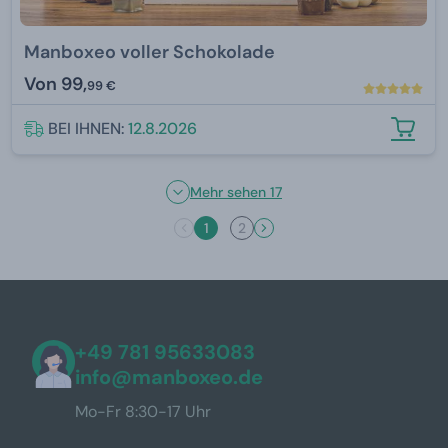
Manboxeo voller Schokolade
Von
99,
99 €
BEI IHNEN:
12.8.2026
Mehr sehen 17
1
2
+49 781 95633083
info@manboxeo.de
Mo-Fr 8:30-17 Uhr