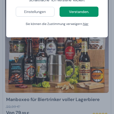
Schaltfläche "Ich verstehe" klicken.
Einstellungen
Verstanden.
Sie können die Zustimmung verweigern
hier
Manboxeo für Biertrinker voller Lagerbiere
99,99 €
Von
79,
99 €