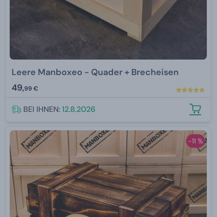
Leere Manboxeo - Quader + Brecheisen
49,
99 €
BEI IHNEN:
12.8.2026
-11 %