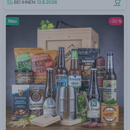
BEI IHNEN:
12.8.2026
Neu
-20 %