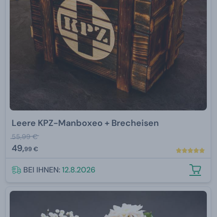
Leere KPZ-Manboxeo + Brecheisen
55,99 €
49,
99 €
BEI IHNEN:
12.8.2026