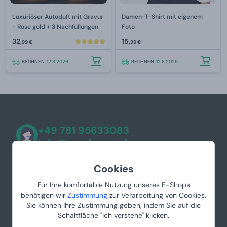
Luxuriöser Autoduft mit Gravur
Damen-T-Shirt mit eigenem
- Rose gold + 3 Nachfüllungen
Foto
32,
15,
99 €
99 €
BEI IHNEN:
12.8.2026
BEI IHNEN:
12.8.2026
+49 781 95633083
info@manboxeo.de
Mo-Fr 8:30-17 Uhr
Cookies
Für Ihre komfortable Nutzung unseres E-Shops
benötigen wir
Zustimmung
zur Verarbeitung von Cookies.
Sie können Ihre Zustimmung geben, indem Sie auf die
Schaltfläche "Ich verstehe" klicken.