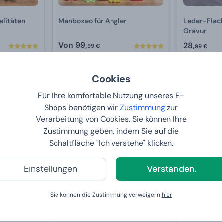
alitäten
Manboxeo für Angler
Leder-Flac
Gravur
Von
99,
28,
99 €
99 €
6
BEI IHNEN:
12.8.2026
BEI IHNE
Cookies
Für Ihre komfortable Nutzung unseres E-
Shops benötigen wir
Zustimmung
zur
Verarbeitung von Cookies. Sie können Ihre
Zustimmung geben, indem Sie auf die
Schaltfläche "Ich verstehe" klicken.
Einstellungen
Verstanden.
Sie können die Zustimmung verweigern
hier
isches
Manboxeo voller Schokolade
Manboxeo 