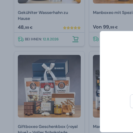
Gekühlter Wasserhahn zu
Manboxeo mit Spezi
Hause
Von
99,
48,
99 €
99 €
BEI IHNEN:
12.8.202
BEI IHNEN:
12.8.2026
Giftboxeo Geschenkbox (royal
Manboxeo voller Fle
blue) - Voller Schokolade