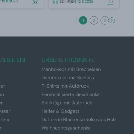
N:
12.8.2026
BEI IHNEN:
12.8.2026
1
2
3
N SIE EIN
UNSERE PRODUKTE
Manboxeos mit Brecheisen
Damboxeos mit Schloss
ner
T-Shirts mit Aufdruck
en
Personalisierte Geschenke
er
Bierkrüge mit Aufdruck
Vater
Helfer & Gadgets
inker
Duftende Blumensträuße aus Holz
r
Weihnachtsgeschenke