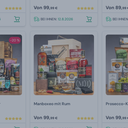
Von
99,
Von
89,
99 €
99 
6
BEI IHNEN:
12.8.2026
BEI IHNE
-20 %
r
Manboxeo mit Rum
Prosecco-K
Von
99,
Von
99,
99 €
99 