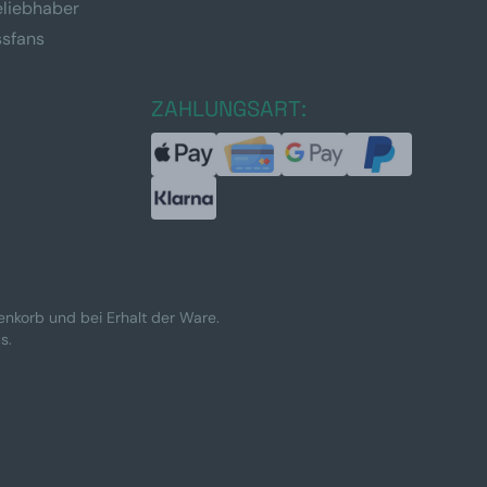
eliebhaber
ssfans
ZAHLUNGSART:
renkorb und bei Erhalt der Ware.
s.