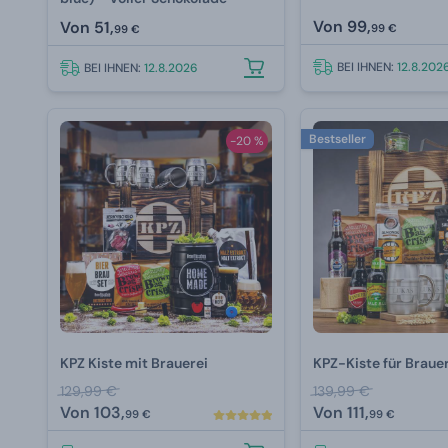
Von
99,
Von
51,
99 €
99 €
BEI IHNEN:
12.8.202
BEI IHNEN:
12.8.2026
Bestseller
-20 %
KPZ Kiste mit Brauerei
KPZ-Kiste für Braue
129,99 €
139,99 €
Von
103,
Von
111,
99 €
99 €