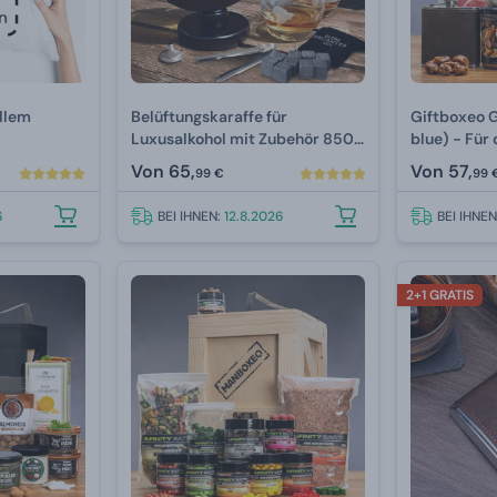
ellem
Belüftungskaraffe für
Giftboxeo 
Luxusalkohol mit Zubehör 850
blue) - Für
ml
Von
65,
Von
57,
99 €
99 
6
BEI IHNEN:
12.8.2026
BEI IHNE
2+1 GRATIS