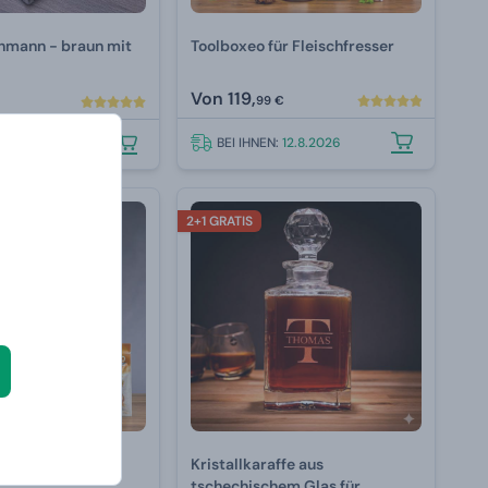
hmann - braun mit
Toolboxeo für Fleischfresser
Von
119,
99 €
BEI IHNEN:
12.8.2026
N:
12.8.2026
2+1 GRATIS
JERKYNATOR
Kristallkaraffe aus
tschechischem Glas für