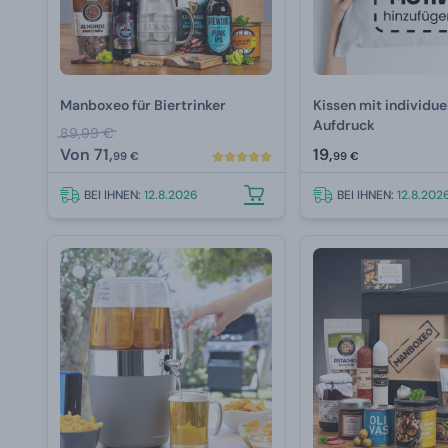
Manboxeo für Biertrinker
Kissen mit individu
Aufdruck
89,99 €
Von
71,
19,
99 €
99 €
BEI IHNEN:
12.8.2026
BEI IHNEN:
12.8.202