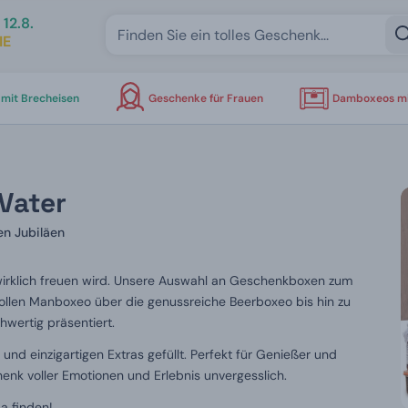
12.8.
IE
mit Brecheisen
Geschenke für Frauen
Damboxeos mi
Vater
n Jubiläen
wirklich freuen wird. Unsere Auswahl an Geschenkboxen zum
tvollen Manboxeo über die genussreiche Beerboxeo bis hin zu
hwertig präsentiert.
 und einzigartigen Extras gefüllt. Perfekt für Genießer und
nk voller Emotionen und Erlebnis unvergesslich.
a finden!