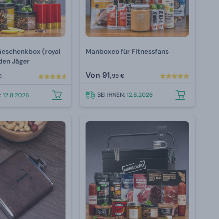
Geschenkbox (royal
Manboxeo für Fitnessfans
 den Jäger
Von
91,
99 €
€
BEI IHNEN:
12.8.2026
N:
12.8.2026