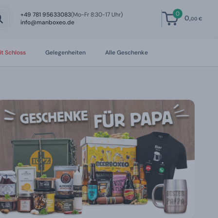
0
+49 781 95633083
(Mo-Fr 8:30-17 Uhr)
0,
00 €
info@manboxeo.de
t Schloss
Gelegenheiten
Alle Geschenke