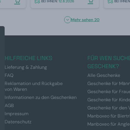
BEI IHNEN:
12.8.2026
BEI IHNE
6
Mehr sehen 20
HILFREICHE LINKS
FÜR WEN SUCHE
GESCHENK?
Lieferung & Zahlung
FAQ
Alle Geschenke
Reklamation und Rückgabe
Geschenke für Män
von Waren
Geschenke für Frau
Informationen zu den Geschenken
Geschenke für Kind
AGB
Geschenke für den 
Impressum
Manboxeo für Biertr
Datenschutz
Manboxeo für Angle