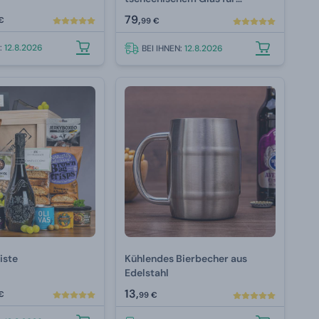
Luxusalkohol mit Gravur 800
79,
€
99 €
ml
N:
12.8.2026
BEI IHNEN:
12.8.2026
iste
Kühlendes Bierbecher aus
Edelstahl
13,
€
99 €