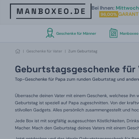
Bei Ihnen:
Mittwoch 
GARANT
96,00%
Geschenke für Männer
Manboxeo 
|
Geschenke für Vater
|
Zum Geburtstag
Geburtstagsgeschenke für 
Top-Geschenke für Papa zum runden Geburtstag und andere
Überrasche deinen Vater mit einem Geschenk, welchese ihn 
Geburtstag ist speziell auf Papa zugeschnitten. Von der kraf
stilvollen Gadgets. Alles persönlich zusammengestellt und hoc
Jede Box ist mit sorgfältig ausgesuchten Köstlichkeiten, Drinks
Macher. Mach den Geburtstag deines Vaters mit einem Gesche
Jetzt entdecken und das ideale Geburtstagsgeschenk für Pap