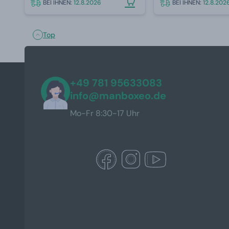
BEI IHNEN:
12.8.2026
BEI IHNEN:
12.8.202
Top
+49 781 95633083
info@manboxeo.de
Mo-Fr 8:30-17 Uhr