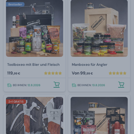
Bestseller
Toolboxeo mit Bier und Fleisch
Manboxeo für Angler
119,
Von
99,
99 €
99 €
BEI IHNEN:
12.8.2026
BEI IHNEN:
13.8.2026
2+1 GRATIS