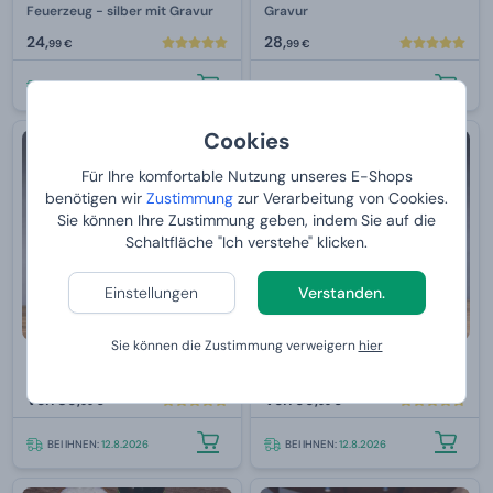
Feuerzeug - silber mit Gravur
Gravur
24,
28,
99 €
99 €
BEI IHNEN:
12.8.2026
BEI IHNEN:
13.8.2026
Cookies
Für Ihre komfortable Nutzung unseres E-Shops
benötigen wir
Zustimmung
zur Verarbeitung von Cookies.
Sie können Ihre Zustimmung geben, indem Sie auf die
Schaltfläche "Ich verstehe" klicken.
Einstellungen
Verstanden.
Sie können die Zustimmung verweigern
hier
Manboxeo JERKYNATOR
Manboxeo voller Schokolade
Von
89,
Von
99,
99 €
99 €
BEI IHNEN:
12.8.2026
BEI IHNEN:
12.8.2026