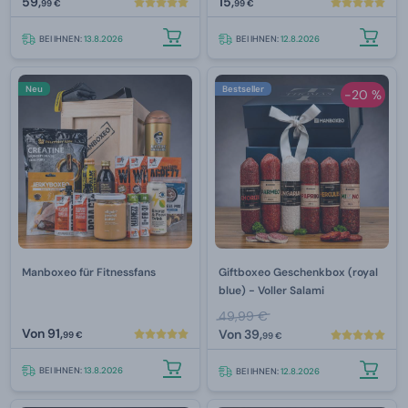
59,
15,
99 €
99 €
BEI IHNEN:
13.8.2026
BEI IHNEN:
12.8.2026
Neu
Bestseller
-20 %
Manboxeo für Fitnessfans
Giftboxeo Geschenkbox (royal
blue) - Voller Salami
49,99 €
Von
91,
Von
39,
99 €
99 €
BEI IHNEN:
13.8.2026
BEI IHNEN:
12.8.2026