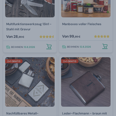
Multifunktionswerkzeug 13in1 -
Manboxeo voller Fleisches
Stahl mit Gravur
Von
99,
Von
28,
99 €
99 €
BEI IHNEN:
12.8.2026
BEI IHNEN:
13.8.2026
2+1 GRATIS
2+1 GRATIS
Nachfüllbares Metall-
Leder-Flachmann - braun mit