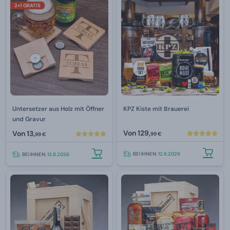
2+1 GRATIS
Untersetzer aus Holz mit Öffner
KPZ Kiste mit Brauerei
und Gravur
Von
129,
Von
13,
99 €
99 €
BEI IHNEN:
12.8.2026
BEI IHNEN:
13.8.2026