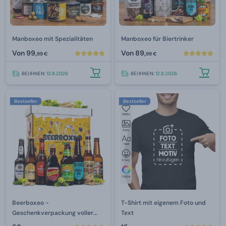
Manboxeo mit Spezialitäten
Manboxeo für Biertrinker
Von
99,
Von
89,
99 €
99 €
BEI IHNEN:
12.8.2026
BEI IHNEN:
12.8.2026
Bestseller
Bestseller
Beerboxeo -
T-Shirt mit eigenem Foto und
Geschenkverpackung voller
Text
Bierspezialitäten