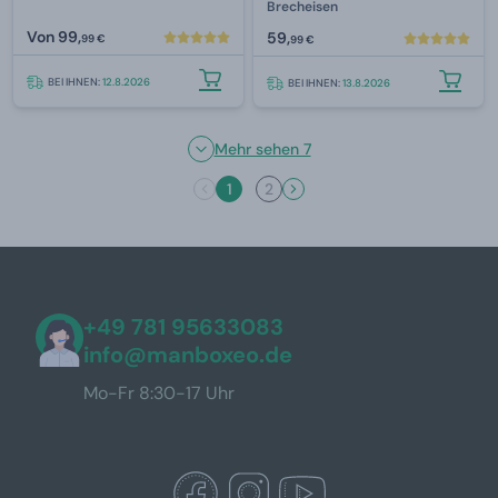
Brecheisen
Von
99,
59,
99 €
99 €
BEI IHNEN:
12.8.2026
BEI IHNEN:
13.8.2026
Mehr sehen 7
1
2
+49 781 95633083
info@manboxeo.de
Mo-Fr 8:30-17 Uhr