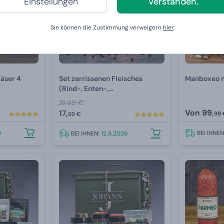
Einstellungen
Verstanden.
Sie können die Zustimmung verweigern
hier
äser 4
Set zerrissenen Fleisches
Manboxeo m
(Rind-, Enten-,
Schweinefleisch)
19,99 €
Von
99,
17,
99 
99 €
6
BEI IHNE
BEI IHNEN:
12.8.2026