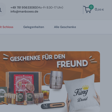
0
+49 781 95633083
(Mo-Fr 8:30-17 Uhr)
0,
00 €
info@manboxeo.de
t Schloss
Gelegenheiten
Alle Geschenke