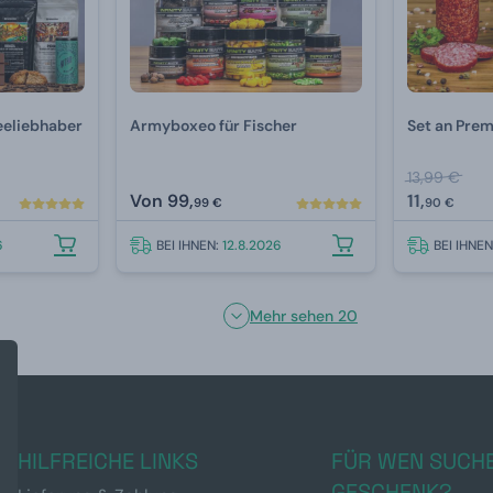
eeliebhaber
Armyboxeo für Fischer
Set an Pre
13,99 €
Von
99,
11,
99 €
90 €
6
BEI IHNEN:
12.8.2026
BEI IHNE
Mehr sehen 20
HILFREICHE LINKS
FÜR WEN SUCHE
GESCHENK?