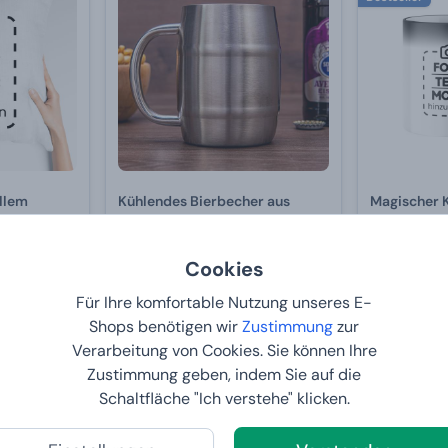
ellem
Kühlendes Bierbecher aus
Magischer 
Edelstahl
individuel
Cookies
13,
11,
99 €
99 €
Für Ihre komfortable Nutzung unseres E-
6
BEI IHNEN:
12.8.2026
BEI IHNE
Shops benötigen wir
Zustimmung
zur
Verarbeitung von Cookies. Sie können Ihre
Zustimmung geben, indem Sie auf die
-10 %
Schaltfläche "Ich verstehe" klicken.