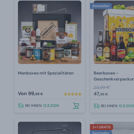
Bestseller
Manboxeo mit Spezialitäten
Beerboxeo -
Geschenkverpackung
Bierspezialitäten
59,99 €
Von
99,
47,
99 €
99 €
BEI IHNEN:
12.8.2026
BEI IHNEN:
12.8.202
2+1 GRATIS
Bestseller