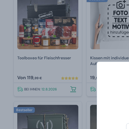
Toolboxeo für Fleischfresser
Kissen mit individu
Aufdruck
Von
119,
19,
99 €
99 €
BEI IHNEN:
12.8.2026
BEI IHNEN:
12.8.202
Bestseller