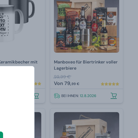
Keramikbecher mit
Manboxeo für Biertrinker voller
lem Aufdruck
Lagerbiere
99,99 €
Von
79,
99 €
N:
12.8.2026
BEI IHNEN:
12.8.2026