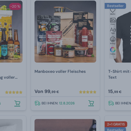
Bestseller
-20 %
Manboxeo voller Fleisches
T-Shirt mit
 voller
Text
Von
99,
15,
99 €
99 €
BEI IHNEN:
12.8.2026
BEI IHNE
6
2+1 GRATIS
Bestseller