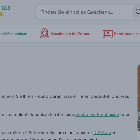
12.8.
IE
mit Brecheisen
Geschenke für Frauen
Damboxeos mi
rinnern Sie Ihren Freund daran, was er Ihnen bedeutet. Und was
ehr zu stehlen? Schenken Sie ihm eine
Grube mit Brecheisen
oder
e sein möchte? Schenken Sie ihm eines unserer
DIY-Sets
zur
immer etwas zum Nippen, wenn Sie zusammen sind.