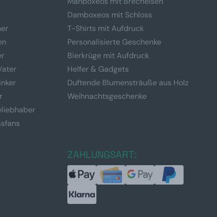
Manboxeos mit Brecheisen
Damboxeos mit Schloss
ner
T-Shirts mit Aufdruck
en
Personalisierte Geschenke
er
Bierkrüge mit Aufdruck
Vater
Helfer & Gadgets
inker
Duftende Blumensträuße aus Holz
r
Weihnachtsgeschenke
eliebhaber
ssfans
ZAHLUNGSART: