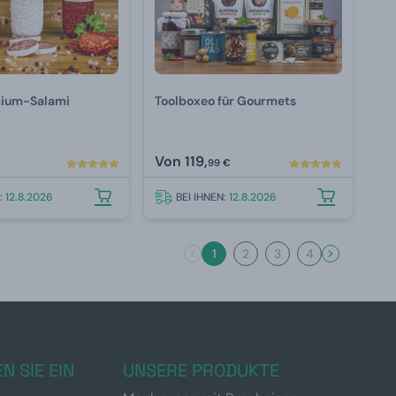
mium-Salami
Toolboxeo für Gourmets
Von
119,
99 €
N:
12.8.2026
BEI IHNEN:
12.8.2026
1
2
3
4
N SIE EIN
UNSERE PRODUKTE