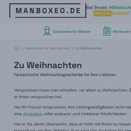
Bei Ihnen:
Mittwoch 
GARANT
95,00%
Geschenke für Männer
Manboxeo 
|
Geschenke für den Partner
|
Zu Weihnachten
Zu Weihnachten
Fantastische Weihnachtsgeschenke für Ihre Liebsten
Versprechen muss man einhalten, vor allem zu Weihnachten. E
er Ihnen versprochen hat.
Hat Ihr Freund versprochen, Ihre Lieblingssüßigkeiten nicht m
eine
Armeebox
voller essbarer und trinkbarer Köstlichkeiten.
Hat er Sie damit überrascht, dass er mehr mit Ihnen zu Haus
Herstellung von Bier, Whiskey, Rum oder Gin. So haben Sie 