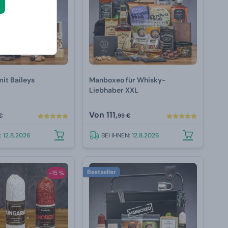
it Baileys
Manboxeo für Whisky-
Liebhaber XXL
Von
111,
€
99 €
N:
12.8.2026
BEI IHNEN:
12.8.2026
Bestseller
-15 %