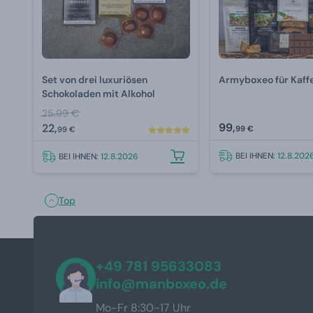
Set von drei luxuriösen
Armyboxeo für Kaff
Schokoladen mit Alkohol
25,99 €
99,
22,
99 €
99 €
BEI IHNEN:
12.8.202
BEI IHNEN:
12.8.2026
Top
+49 781 95633083
info@manboxeo.de
Mo-Fr 8:30-17 Uhr