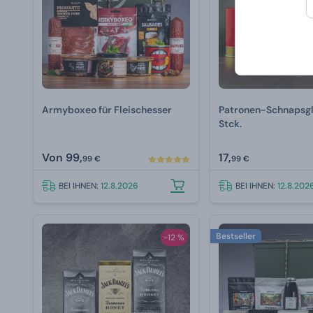
Armyboxeo für Fleischesser
Patronen-Schnapsgl
Stck.
Von
99,
17,
99 €
99 €
BEI IHNEN:
12.8.2026
BEI IHNEN:
12.8.202
Bestseller
-12 %