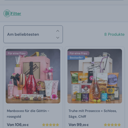
Filter
Am beliebtesten
8 Produkte
Für eine Frau
Für eine Frau
Bestseller
Manboxeo für die Göttin -
Truhe mit Prosecco + Schloss,
rosegold
Säge, Chiff
Von
106,
Von
99,
99 €
99 €