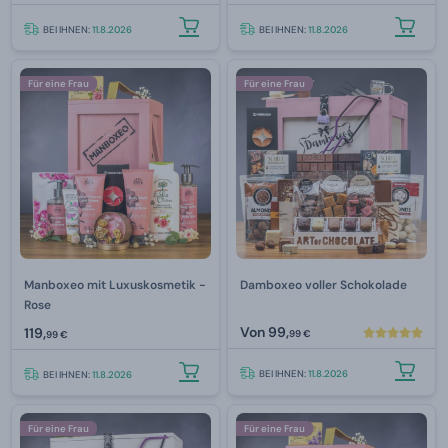
BEI IHNEN:
11.8.2026
BEI IHNEN:
11.8.2026
Für eine Frau
Für eine Frau
Manboxeo mit Luxuskosmetik -
Damboxeo voller Schokolade
Rose
Von
99,
119,
99 €
99 €
BEI IHNEN:
11.8.2026
BEI IHNEN:
11.8.2026
Für eine Frau
Für eine Frau