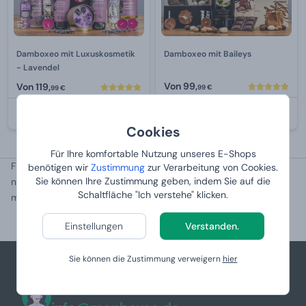
Damboxeo mit Luxuskosmetik
Damboxeo mit Baileys
- Lavendel
Von
99,
Von
119,
99 €
99 €
BEI IHNEN:
11.8.2026
BEI IHNEN:
11.8.2026
Cookies
Für Ihre komfortable Nutzung unseres E-Shops
Freut sich Ihre Frau nicht über große Geschenke? Macht
benötigen wir
Zustimmung
zur Verarbeitung von Cookies.
Sie können Ihre Zustimmung geben, indem Sie auf die
nichts!
Anstatt einer Blume, die sofort verwelkt, erfreuen Sie sie
Schaltfläche "Ich verstehe" klicken.
mit einem
duftenden und nicht verblühenden
Holzstrauß
.
Einstellungen
Verstanden.
Sie können die Zustimmung verweigern
hier
+49 781 95633083