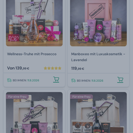
Wellness-Truhe mit Prosecco
Manboxeo mit Luxuskosmetik -
Lavendel
Von
139,
119,
99 €
99 €
BEI IHNEN:
11.8.2026
BEI IHNEN:
11.8.2026
Für eine Frau
Für eine Frau