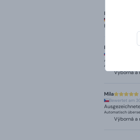
Mila
Bewertet am 17.
Hervorragende 
Mila
Bewertet am 7.
Ausgezeichnete
Automatisch überset
Výborná a 
Míla
Bewertet am 30
Ausgezeichnete
Automatisch überset
Výborná a 