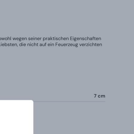
sowohl wegen seiner praktischen Eigenschaften
iebsten, die nicht auf ein Feuerzeug verzichten
7 cm