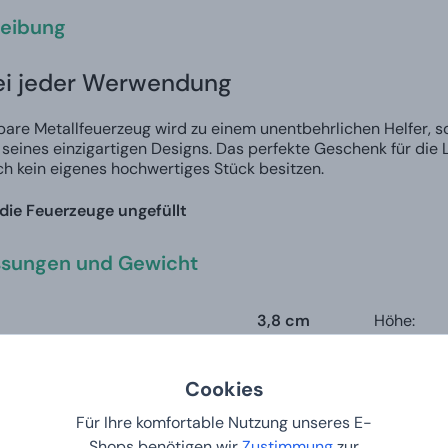
eibung
ei jeder Werwendung
bare Metallfeuerzeug wird zu einem unentbehrlichen Helfer, 
seines einzigartigen Designs. Das perfekte Geschenk für die L
ch kein eigenes hochwertiges Stück besitzen.
die Feuerzeuge ungefüllt
sungen und Gewicht
3,8 cm
Höhe:
Edelstahl
Cookies
Für Ihre komfortable Nutzung unseres E-
sere Kunden sagen
Shops benötigen wir
Zustimmung
zur