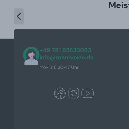
Meis
+49 781 95633083
info@manboxeo.de
Mo-Fr 8:30-17 Uhr