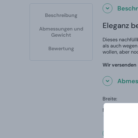
Beschr
Beschreibung
Eleganz b
Abmessungen und
Gewicht
Dieses nachfüll
als auch wegen 
Bewertung
wollen, aber no
Wir versenden 
Abmes
Breite:
Material:
Was un