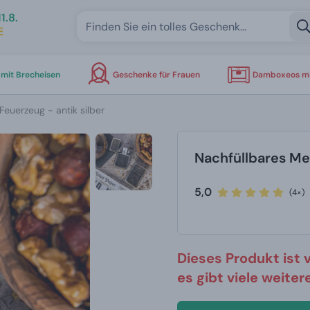
1.8.
E
mit Brecheisen
Geschenke für Frauen
Damboxeos mi
Feuerzeug - antik silber
Nachfüllbares Met
5,0
(4×)
Dieses Produkt ist 
es gibt viele weite