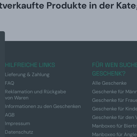
tverkaufte Produkte in der Kate
HILFREICHE LINKS
FÜR WEN SUCHE
GESCHENK?
Lieferung & Zahlung
FAQ
Alle Geschenke
Reklamation und Rückgabe
Geschenke für Män
von Waren
Geschenke für Frau
Informationen zu den Geschenken
Geschenke für Kind
AGB
Geschenke für den 
Impressum
Manboxeo für Biertr
Datenschutz
Manboxeo für Angle