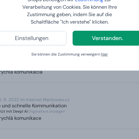
Verarbeitung von Cookies. Sie können Ihre
Zustimmung geben, indem Sie auf die
 10. 2022 im Internet Trusted Shops
Schaltfläche "Ich verstehe" klicken.
und schnelle Kommunikation
Einstellungen
Verstanden.
 10. 2022 im Internet Manboxeo.sk
Sie können die Zustimmung verweigern
hier
 und schnelle Kommunikation
zt mit Deepl Ai
Originaltext anzeigen
rýchla komunikácia
. 9. 2022 im Internet Manboxeo.cz
 und schnelle Kommunikation
zt mit Deepl Ai
Originaltext anzeigen
rychlá komunikace