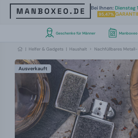
Bei Ihnen:
Dienstag 1
GARANTI
95,47%
Geschenke für Männer
Manboxeo 
|
Helfer & Gadgets
|
Haushalt
Nachfüllbares Metall-
Ausverkauft