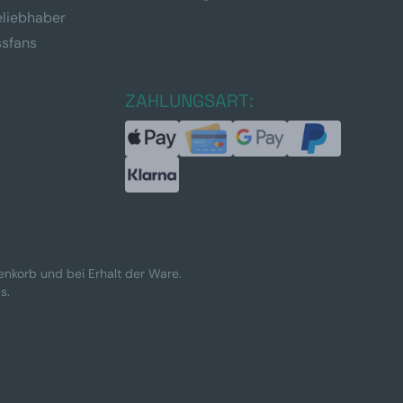
eliebhaber
ssfans
ZAHLUNGSART:
renkorb und bei Erhalt der Ware.
s.