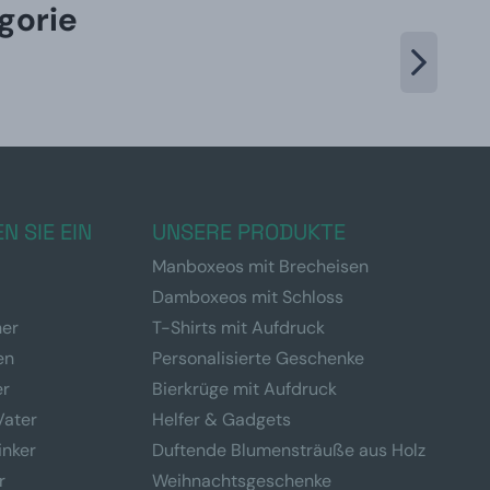
gorie
N SIE EIN
UNSERE PRODUKTE
Manboxeos mit Brecheisen
Damboxeos mit Schloss
ner
T-Shirts mit Aufdruck
en
Personalisierte Geschenke
er
Bierkrüge mit Aufdruck
Vater
Helfer & Gadgets
inker
Duftende Blumensträuße aus Holz
r
Weihnachtsgeschenke