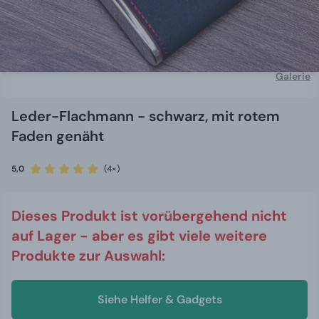
Galerie
Leder-Flachmann - schwarz, mit rotem
Faden genäht
5,0
(4×)
Dieses Produkt ist vorübergehend nicht
auf Lager - aber es gibt viele weitere
Produkte zur Auswahl:
Siehe Helfer & Gadgets