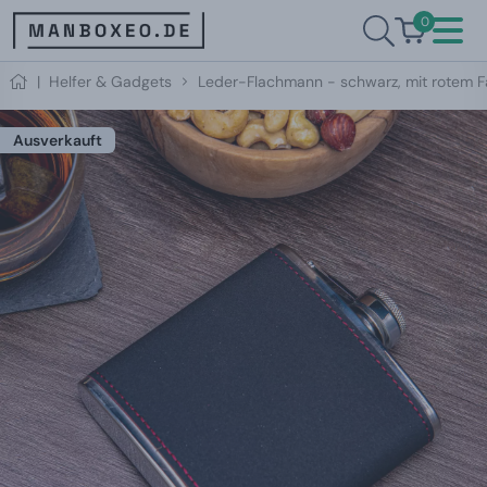
0
|
Helfer & Gadgets
Leder-Flachmann - schwarz, mit rotem 
Ausverkauft