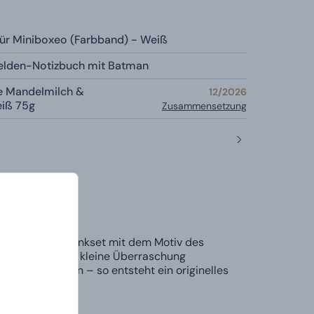
ür Miniboxeo (Farbband) - Weiß
helden-Notizbuch mit Batman
e Mandelmilch &
12/2026
eiß 75g
Zusammensetzung
! Dieses Geschenkset mit dem Motiv des
der einfach als kleine Überraschung
 personalisieren – so entsteht ein originelles