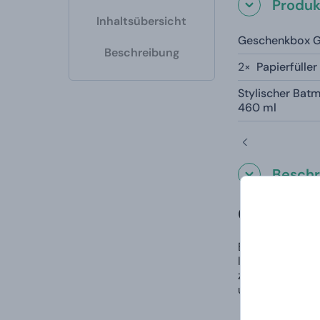
Produk
Inhaltsübersicht
Geschenkbox Gi
Beschreibung
2×
Papierfülle
Stylischer Bat
460 ml
Beschr
Geschenks
Ein kleines Ge
legendären dunk
zwischendurch. B
und persönliche