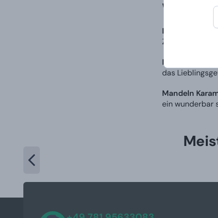
Was befind
Notizbuch DC 
Zeichnungen, S
Keramikbecher
das Lieblingsge
Mandeln Karame
ein wunderbar 
Meis
+49 781 95633083