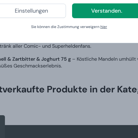
et sich in der Box?
Einstellungen
Verstanden.
Comics Batman Logo – A5
– Stylisches Notizbuch mit dem i
chulideen oder geheime Superheldenpläne.
Sie können die Zustimmung verweigern
hier
 DC Comics Batman – 460 ml
– Origineller Keramikbecher m
tränk aller Comic- und Superheldenfans.
ll & Zartbitter & Joghurt 75 g
– Köstliche Mandeln umhüllt v
süßes Geschmackserlebnis.
tverkaufte Produkte in der Kate