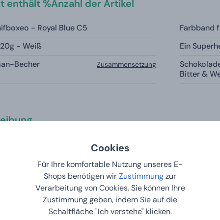
t enthält %Anzahl der Artikel
fboxeo - Royal Blue C5
Farbband f
r 20g - Weiß
Ein Super
man-Becher
Schokolad
Zusammensetzung
Bitter & W
eibung
et für Kinder – BATMAN
Cookies
Für Ihre komfortable Nutzung unseres E-
schenk, das jedem kleinen Batman-Fan große Freude bereitet
Shops benötigen wir
Zustimmung
zur
len Ritters eignet sich perfekt zum Geburtstag, Namenstag o
Verarbeitung von Cookies. Sie können Ihre
esonders praktisch ist die Möglichkeit, die Box individuell zu
s Geschenk speziell für den Beschenkten.
Zustimmung geben, indem Sie auf die
Schaltfläche "Ich verstehe" klicken.