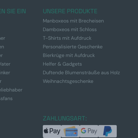
N SIE EIN
UNSERE PRODUKTE
Manboxeos mit Brecheisen
Damboxeos mit Schloss
ner
T-Shirts mit Aufdruck
en
Personalisierte Geschenke
er
Bierkrüge mit Aufdruck
Vater
Helfer & Gadgets
inker
Duftende Blumensträuße aus Holz
r
Weihnachtsgeschenke
eliebhaber
ssfans
ZAHLUNGSART: