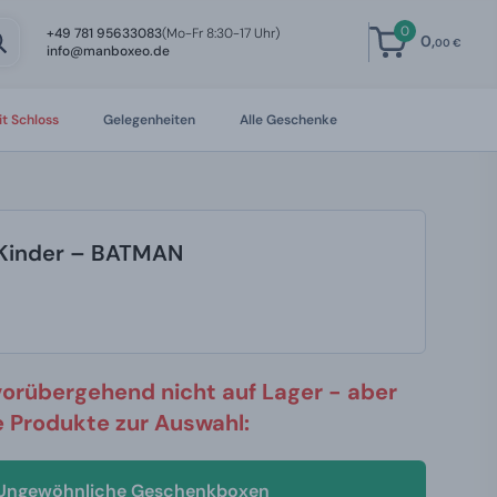
0
+49 781 95633083
(Mo-Fr 8:30-17 Uhr)
0,
00 €
info@manboxeo.de
t Schloss
Gelegenheiten
Alle Geschenke
 Kinder – BATMAN
vorübergehend nicht auf Lager - aber
re Produkte zur Auswahl:
 Ungewöhnliche Geschenkboxen