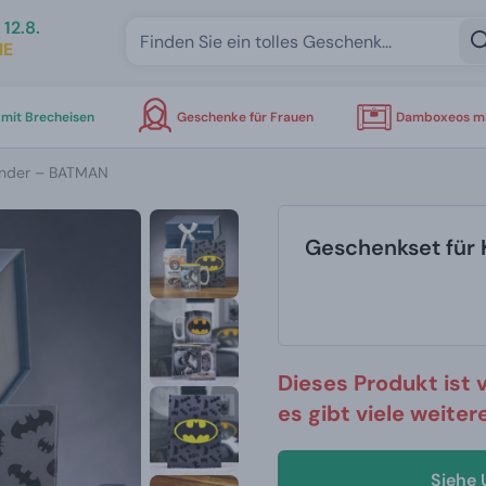
12.8.
IE
mit Brecheisen
Geschenke für Frauen
Damboxeos mi
inder – BATMAN
Geschenkset für
Dieses Produkt ist 
es gibt viele weite
Siehe