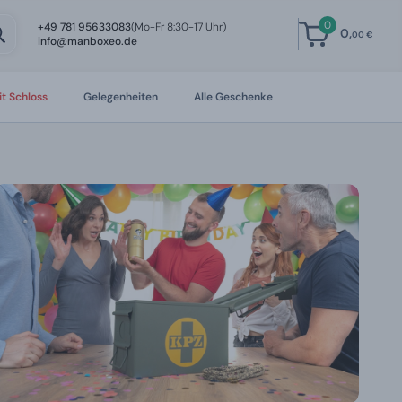
0
+49 781 95633083
(Mo-Fr 8:30-17 Uhr)
0,
00 €
info@manboxeo.de
t Schloss
Gelegenheiten
Alle Geschenke