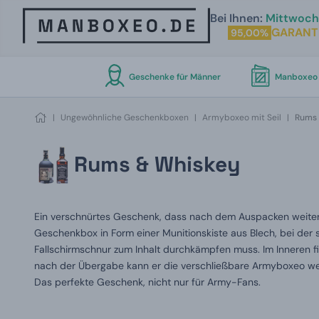
Bei Ihnen:
Mittwoch 
GARANT
95,00%
Geschenke für Männer
Manboxeo 
|
Ungewöhnliche Geschenkboxen
|
Armyboxeo mit Seil
|
Rums 
Rums & Whiskey
Ein verschnürtes Geschenk, dass nach dem Auspacken weiter
Geschenkbox in Form einer Munitionskiste aus Blech, bei der 
Fallschirmschnur zum Inhalt durchkämpfen muss. Im Inneren fi
nach der Übergabe kann er die verschließbare Armyboxeo we
Das perfekte Geschenk, nicht nur für Army-Fans.