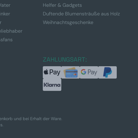
Vater
Helfer & Gadgets
inker
Duftende Blumensträuße aus Holz
r
Weihnachtsgeschenke
eliebhaber
ssfans
ZAHLUNGSART:
renkorb und bei Erhalt der Ware.
s.