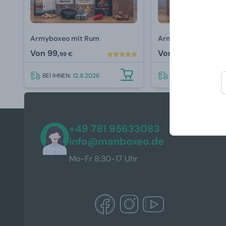
Armyboxeo mit Rum
Armyboxeo Jack Dan
Von
99,
Von
99,
99 €
99 €
BEI IHNEN:
12.8.2026
BEI IHNEN:
12.8.202
+49 781 95633083
info@manboxeo.de
Mo-Fr 8:30-17 Uhr