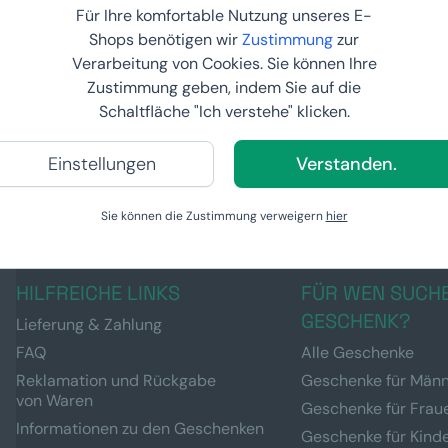
Für Ihre komfortable Nutzung unseres E-
Shops benötigen wir
Zustimmung
zur
Verarbeitung von Cookies. Sie können Ihre
iel's
Zustimmung geben, indem Sie auf die
Schaltfläche "Ich verstehe" klicken.
6
Einstellungen
Verstanden.
Sie können die Zustimmung verweigern
hier
HILFREICHE LINKS
FÜR WEN SUCHE
GESCHENK?
Lieferung & Zahlung
FAQ
Alle Geschenke
Reklamation und Rückgabe
Geschenke für Män
von Waren
Geschenke für Frau
Informationen zu den Geschenken
Geschenke für Kind