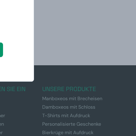
N SIE EIN
UNSERE PRODUKTE
Manboxeos mit Brecheisen
Damboxeos mit Schloss
ner
T-Shirts mit Aufdruck
en
Personalisierte Geschenke
er
Bierkrüge mit Aufdruck