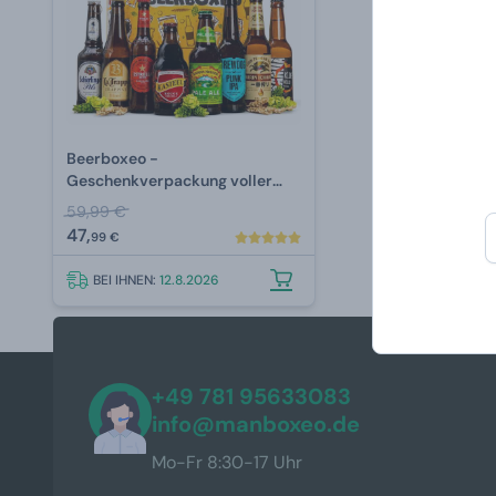
Beerboxeo -
Geschenkverpackung voller
Bierspezialitäten
59,99 €
47,
99 €
BEI IHNEN:
12.8.2026
+49 781 95633083
info@manboxeo.de
Mo-Fr 8:30-17 Uhr