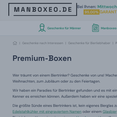
Bei Ihnen:
Mittwoch 
GARANT
95,00%
Geschenke für Männer
Manboxeo 
|
Geschenke nach Interessen
|
Geschenke für Bierliebhaber
|
Premium-Boxen
Wer träumt von einem Biertrinker?
Geschenke von uns!
Machen
Weihnachten, zum Jubiläum oder zu den Feiertagen.
Wir haben ein Paradies für Biertrinker gefunden und es mit e
Kenner es erreichen können.
Außerdem haben wir eine spezie
Die größte Sünde eines Biertrinkers ist, kein eigenes Bierglas 
Edelstahlkühler mit eingraviertem Namen
oder einem
Glasbier