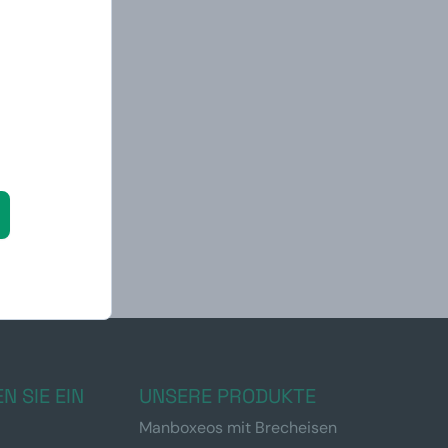
N SIE EIN
UNSERE PRODUKTE
Manboxeos mit Brecheisen