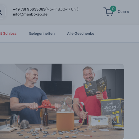
0
+49 781 95633083
(Mo-Fr 8:30-17 Uhr)
0,
00 €
info@manboxeo.de
t Schloss
Gelegenheiten
Alle Geschenke