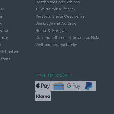
Damboxeos mit Schloss
ner
T-Shirts mit Aufdruck
en
Personalisierte Geschenke
er
Bierkrüge mit Aufdruck
Vater
Helfer & Gadgets
inker
Duftende Blumensträuße aus Holz
r
Weihnachtsgeschenke
eliebhaber
ssfans
ZAHLUNGSART: