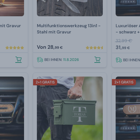
mit Gravur
Multifunktionswerkzeug 13in1 -
Luxuriöser 
Stahl mit Gravur
- schwarz +
32,99 €
Von
28,
31,
99 €
99 €
BEI IHNEN:
11.8.2026
BEI IHNE
2+1 GRATIS
2+1 GRATIS