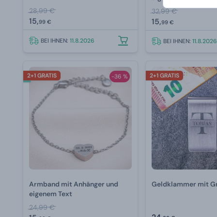
28,99 €
32,99 €
15,
15,
99 €
99 €
BEI IHNEN:
11.8.2026
BEI IHNEN:
11.8.2026
2+1 GRATIS
2+1 GRATIS
-36 %
Armband mit Anhänger und
Geldklammer mit G
eigenem Text
24,99 €