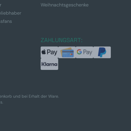
r
Weihnachtsgeschenke
eliebhaber
ssfans
ZAHLUNGSART:
renkorb und bei Erhalt der Ware.
s.