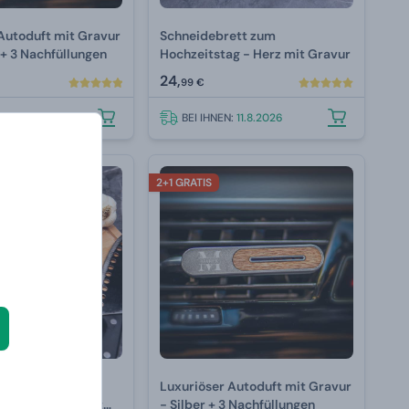
Autoduft mit Gravur
Schneidebrett zum
d + 3 Nachfüllungen
Hochzeitstag - Herz mit Gravur
24,
99 €
N:
11.8.2026
BEI IHNEN:
11.8.2026
2+1 GRATIS
ett zum
Luxuriöser Autoduft mit Gravur
ag - Rechteck mit
- Silber + 3 Nachfüllungen