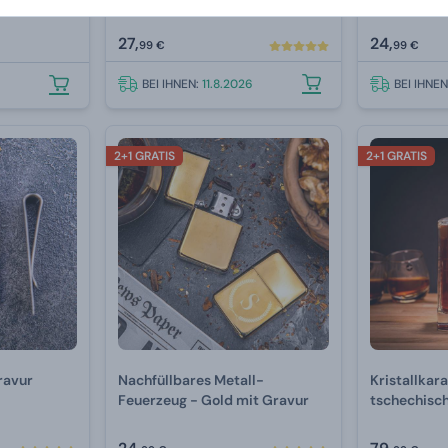
Gravur
27,
24,
99 €
99 €
BEI IHNEN:
11.8.2026
BEI IHNE
2+1 GRATIS
2+1 GRATIS
ravur
Nachfüllbares Metall-
Kristallkara
Feuerzeug - Gold mit Gravur
tschechisc
Luxusalkoh
ml