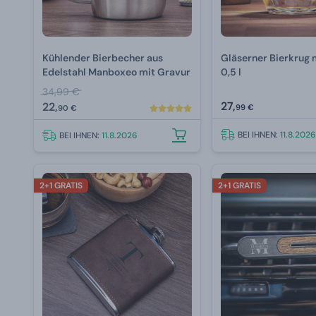
Kühlender Bierbecher aus
Gläserner Bierkrug 
Edelstahl Manboxeo mit Gravur
0,5 l
34,99 €
27,
22,
99 €
90 €
BEI IHNEN:
11.8.2026
BEI IHNEN:
11.8.2026
2+1 GRATIS
2+1 GRATIS