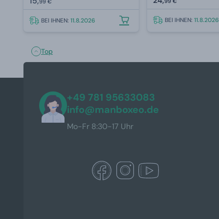
24,
15,
99 €
99 €
BEI IHNEN:
11.8.2026
BEI IHNEN:
11.8.2026
Top
+49 781 95633083
info@manboxeo.de
Mo-Fr 8:30-17 Uhr