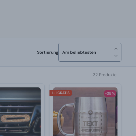
Sortierung
Am beliebtesten
32 Produkte
1+1 GRATIS
-35 %