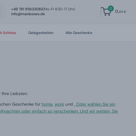
0
+49 781 95633083
(Mo-Fr 8:30-17 Uhr)
0,
00 €
info@manboxeo.de
t Schloss
Gelegenheiten
Alle Geschenke
 Ihre Liebsten.
ischen Geschenke für
home
,
work
und
. Oder wählen Sie ein
ihnachten oder einfach so verschenken. Und wir wetten, Sie