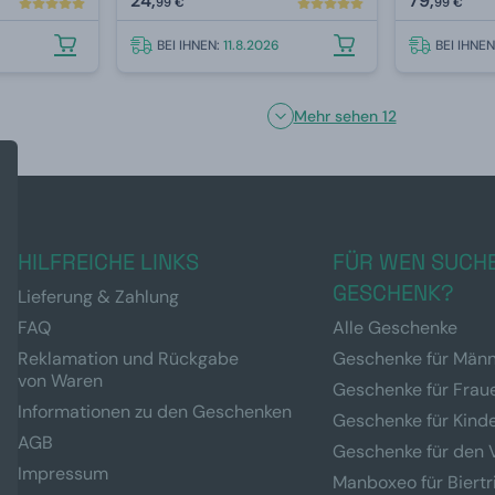
24,
79,
99 €
99 €
BEI IHNEN:
11.8.2026
BEI IHNE
Mehr sehen 12
HILFREICHE LINKS
FÜR WEN SUCHE
GESCHENK?
Lieferung & Zahlung
FAQ
Alle Geschenke
Reklamation und Rückgabe
Geschenke für Män
von Waren
Geschenke für Frau
Informationen zu den Geschenken
Geschenke für Kind
AGB
Geschenke für den 
Impressum
Manboxeo für Biertr