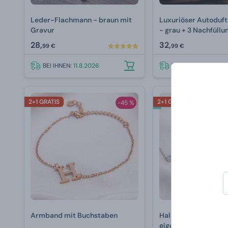
Leder-Flachmann - braun mit
Luxuriöser Autoduft
Gravur
- grau + 3 Nachfüllu
28,
32,
99 €
99 €
BEI IHNEN:
11.8.2026
BEI IHNEN:
11.8.2026
2+1 GRATIS
2+1 GRATIS
-45 %
Armband mit Buchstaben
Halskette mit Anhän
eigenem Text