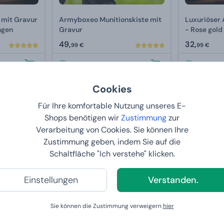
 mit Gravur
Armyboxeo Munitionskiste mit
Luxuriöser 
ngen
Gravur
- Rose gol
49,
32,
99 €
99 €
BEI IHNEN:
11.8.2026
BEI IHNE
Cookies
2+1 GRATIS
2+1 GRATIS
-52 %
Für Ihre komfortable Nutzung unseres E-
Shops benötigen wir
Zustimmung
zur
Verarbeitung von Cookies. Sie können Ihre
Zustimmung geben, indem Sie auf die
Schaltfläche "Ich verstehe" klicken.
Einstellungen
Verstanden.
Sie können die Zustimmung verweigern
hier
ger und
Gläserner Bierkrug mit Ihrer
Schneidebr
eigenen Gravur
Hochzeitst