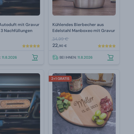
Autoduft mit Gravur
Kühlendes Bierbecher aus
 3 Nachfüllungen
Edelstahl Manboxeo mit Gravur
34,99 €
22,
90 €
N:
11.8.2026
BEI IHNEN:
11.8.2026
2+1 GRATIS