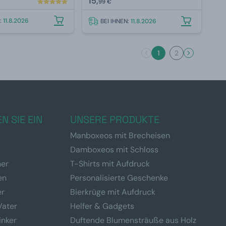
15,
99 €
N:
11.8.2026
BEI IHNEN:
11.8.2026
1
2
N SIE EIN
UNSERE PRODUKTE
Manboxeos mit Brecheisen
Damboxeos mit Schloss
ner
T-Shirts mit Aufdruck
en
Personalisierte Geschenke
er
Bierkrüge mit Aufdruck
Vater
Helfer & Gadgets
inker
Duftende Blumensträuße aus Holz