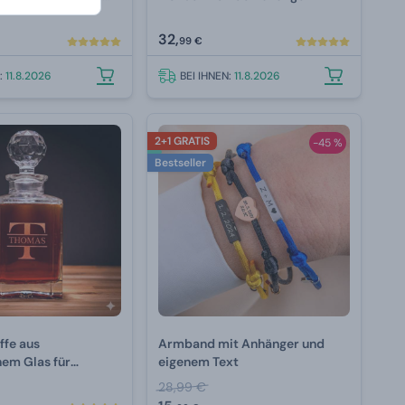
32,
99 €
N:
11.8.2026
BEI IHNEN:
11.8.2026
2+1 GRATIS
-45 %
Bestseller
ffe aus
Armband mit Anhänger und
hem Glas für
eigenem Text
ol mit Gravur 800
28,99 €