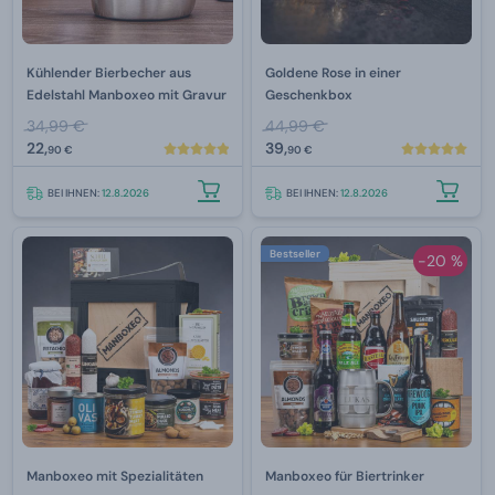
Kühlender Bierbecher aus
Goldene Rose in einer
Edelstahl Manboxeo mit Gravur
Geschenkbox
34,99 €
44,99 €
22,
39,
90 €
90 €
BEI IHNEN:
12.8.2026
BEI IHNEN:
12.8.2026
Bestseller
-20 %
Manboxeo mit Spezialitäten
Manboxeo für Biertrinker