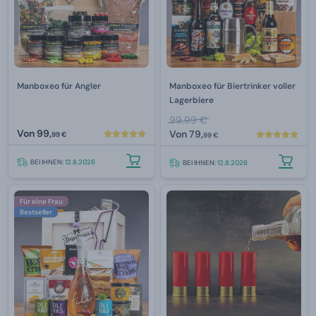
Manboxeo für Angler
Manboxeo für Biertrinker voller
Lagerbiere
99,99 €
Von
99,
Von
79,
99 €
99 €
BEI IHNEN:
12.8.2026
BEI IHNEN:
12.8.2026
Für eine Frau
Bestseller