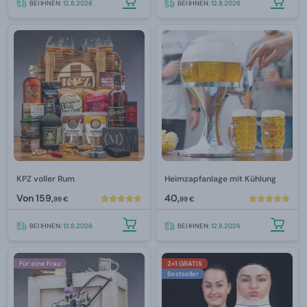
BEI IHNEN:
12.8.2026
BEI IHNEN:
12.8.2026
KPZ voller Rum
Heimzapfanlage mit Kühlung
Von
159,
40,
99 €
99 €
BEI IHNEN:
12.8.2026
BEI IHNEN:
12.8.2026
Für eine Frau
2+1 GRATIS
Bestseller