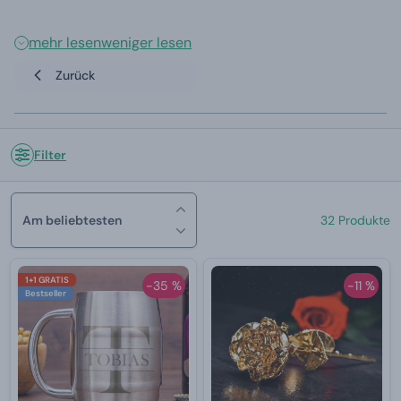
mehr lesen
weniger lesen
Zurück
Filter
Am beliebtesten
32 Produkte
1+1 GRATIS
-35 %
-11 %
Bestseller