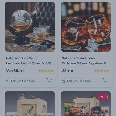
Belüftungskaraffe für
Set von schaukelnden
Luxusalkohol mit Zubehör 850
Whiskey-Gläsern Sagaform 6
ml
Stck.
Von
65,
28,
99 €
99 €
BEI IHNEN:
12.8.2026
BEI IHNEN:
12.8.2026
-20 %