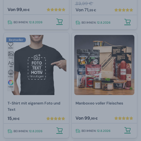
89,99 €
Von
99,
Von
71,
99 €
99 €
BEI IHNEN:
12.8.2026
BEI IHNEN:
12.8.2026
Bestseller
T-Shirt mit eigenem Foto und
Manboxeo voller Fleisches
Text
Von
99,
15,
99 €
99 €
BEI IHNEN:
12.8.2026
BEI IHNEN:
12.8.2026