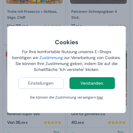
Truhe mit Prosecco + Schloss,
Patronen-Schnapsgläser 4
Säge, Chiff
Stck.
Von
99,
17,
99 €
99 €
BEI IHNEN:
12.8.2026
BEI IHNEN:
12.8.2026
Cookies
Für Ihre komfortable Nutzung unseres E-Shops
2+1 GRATIS
benötigen wir
Zustimmung
zur Verarbeitung von Cookies.
Sie können Ihre Zustimmung geben, indem Sie auf die
Schaltfläche "Ich verstehe" klicken.
Einstellungen
Verstanden.
Sie können die Zustimmung verweigern
hier
MiniKlon Super Vati
Grill für gerolltes Eis
Von
36,
40,
99 €
99 €