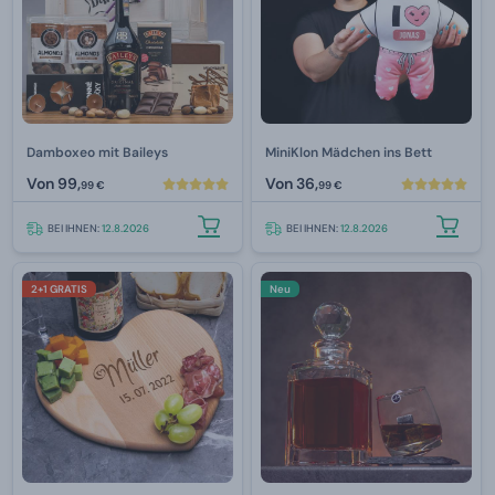
Damboxeo mit Baileys
MiniKlon Mädchen ins Bett
Von
99,
Von
36,
99 €
99 €
BEI IHNEN:
12.8.2026
BEI IHNEN:
12.8.2026
2+1 GRATIS
Neu