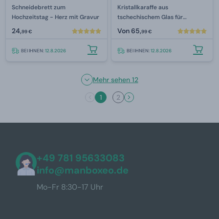
Schneidebrett zum
Kristallkaraffe aus
Hochzeitstag - Herz mit Gravur
tschechischem Glas für
Luxusalkohol 800 ml
24,
Von
65,
99 €
99 €
BEI IHNEN:
12.8.2026
BEI IHNEN:
12.8.2026
Mehr sehen 12
1
2
+49 781 95633083
info@manboxeo.de
Mo-Fr 8:30-17 Uhr