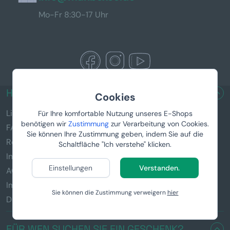
Mo-Fr 8:30-17 Uhr
HILFREICHE LINKS
Cookies
Lieferung & Zahlung
Für Ihre komfortable Nutzung unseres E-Shops
benötigen wir
Zustimmung
zur Verarbeitung von Cookies.
FAQ
Sie können Ihre Zustimmung geben, indem Sie auf die
Reklamation und Rückgabe von Waren
Schaltfläche "Ich verstehe" klicken.
Informationen zu den Geschenken
Einstellungen
Verstanden.
AGB
Impressum
Sie können die Zustimmung verweigern
hier
Datenschutz
FÜR WEN SUCHEN SIE EIN GESCHENK?