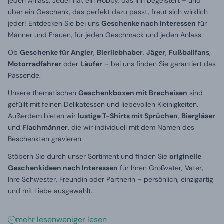
jeden Anlass. Jeder hat ein Hobby, das ihn begeistert – und
über ein Geschenk, das perfekt dazu passt, freut sich wirklich
jeder! Entdecken Sie bei uns
Geschenke nach Interessen
für
Männer und Frauen, für jeden Geschmack und jeden Anlass.
Ob
Geschenke für Angler
,
Bierliebhaber
,
Jäger
,
Fußballfans
,
Motorradfahrer
oder
Läufer
– bei uns finden Sie garantiert das
Passende.
Unsere thematischen
Geschenkboxen mit Brecheisen
sind
gefüllt mit feinen Delikatessen und liebevollen Kleinigkeiten.
Außerdem bieten wir
lustige T-Shirts mit Sprüchen
,
Biergläser
und
Flachmänner
, die wir individuell mit dem Namen des
Beschenkten gravieren.
Stöbern Sie durch unser Sortiment und finden Sie
originelle
Geschenkideen nach Interessen
für Ihren Großvater, Vater,
Ihre Schwester, Freundin oder Partnerin – persönlich, einzigartig
und mit Liebe ausgewählt.
mehr lesen
weniger lesen