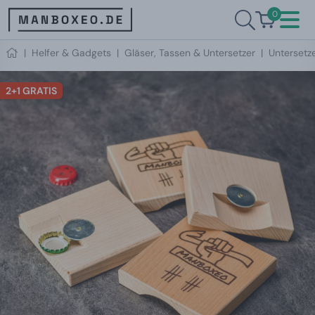
0
|
Helfer & Gadgets
|
Gläser, Tassen & Untersetzer
|
Untersetz
2+1 GRATIS