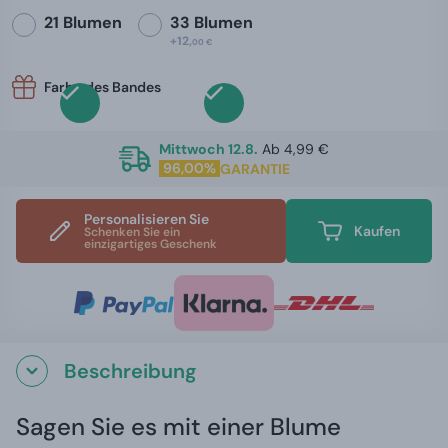
21 Blumen
33 Blumen
+12,
00 €
Farbe des Bandes
Mittwoch 12.8.
Ab 4,99 €
96,00%
GARANTIE
Personalisieren Sie
Kaufen
Schenken Sie ein
einzigartiges Geschenk
Beschreibung
Sagen Sie es mit einer Blume