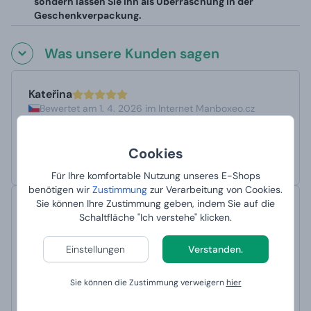
sondern lassen Sie ihn als Überraschung in der
Geschenkverpackung.
Was unsere Kunden sagen
Kateřina
Bewertet am 1. 4. 2026 im Internet Manboxeo.cz
blitzschnelle Lieferung der Bestellung
Automatisch übersetzt mit Deepl Ai
Originaltext anzeigen
Cookies
bleskové doručení objednávky
Für Ihre komfortable Nutzung unseres E-Shops
benötigen wir
Zustimmung
zur Verarbeitung von Cookies.
Sie können Ihre Zustimmung geben, indem Sie auf die
KDrtikova
Schaltfläche "Ich verstehe" klicken.
Bewertet am 1. 4. 2026 im Internet Manboxeo.cz
die Liefergeschwindigkeit ist blitzschnell
Einstellungen
Verstanden.
Ich empfehle
Automatisch übersetzt mit Deepl Ai
Originaltext anzeigen
Sie können die Zustimmung verweigern
hier
rychlost dodání je blesková
Doporučuji