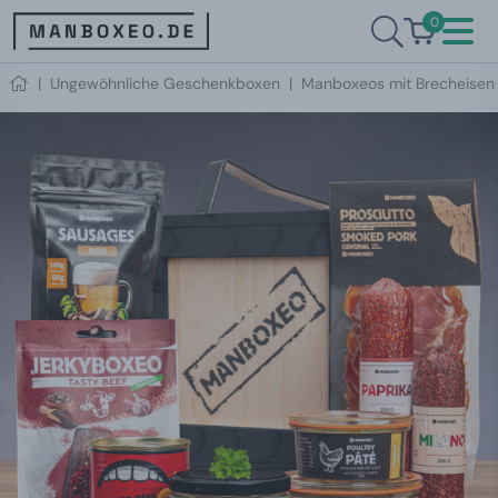
0
|
Ungewöhnliche Geschenkboxen
|
Manboxeos mit Brecheisen