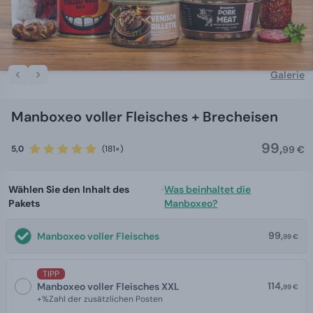
Galerie
Manboxeo voller Fleisches + Brecheisen
99,
5,0
(181×)
99 €
Wählen Sie den Inhalt des
•
Was beinhaltet die
Pakets
Manboxeo?
99,
Manboxeo voller Fleisches
99 €
TIPP
114,
Manboxeo voller Fleisches XXL
99 €
+%Zahl der zusätzlichen Posten