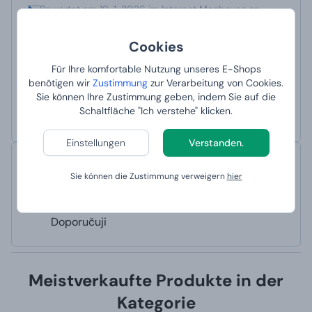
Bewertet am 19. 1. 2026 im Internet Manboxeo.cz
Ein schönes Geschenk.
Schnelligkeit der Lieferung.
Cookies
Ich empfehle
Automatisch übersetzt mit Deepl Ai
Originaltext anzeigen
Für Ihre komfortable Nutzung unseres E-Shops
Krásný dárek.
benötigen wir
Zustimmung
zur Verarbeitung von Cookies.
Rychlost dodání.
Sie können Ihre Zustimmung geben, indem Sie auf die
Schaltfläche "Ich verstehe" klicken.
Doporučuji
Einstellungen
Verstanden.
Simona
Sie können die Zustimmung verweigern
hier
Bewertet am 21. 12. 2025 im Internet Manboxeo.cz
Ich empfehle
Automatisch übersetzt mit Deepl Ai
Originaltext anzeigen
Doporučuji
Meistverkaufte Produkte in der
Kategorie