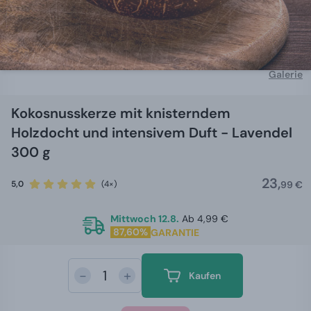
Galerie
Kokosnusskerze mit knisterndem
Holzdocht und intensivem Duft - Lavendel
300 g
23,
5,0
(4×)
99 €
Mittwoch 12.8.
Ab 4,99 €
87,60%
GARANTIE
-
+
Kaufen