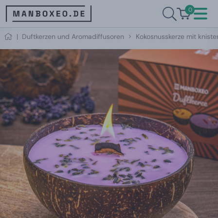
0
|
Duftkerzen und Aromadiffusoren
Kokosnusskerze mit knist