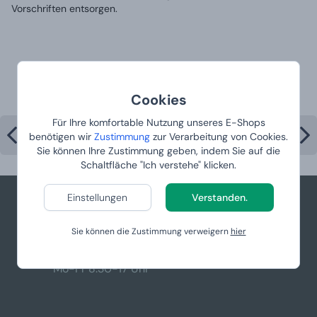
Vorschriften entsorgen.
Meistverkaufte Produkte in der
Kategorie
Cookies
Für Ihre komfortable Nutzung unseres E-Shops
benötigen wir
Zustimmung
zur Verarbeitung von Cookies.
Sie können Ihre Zustimmung geben, indem Sie auf die
Schaltfläche "Ich verstehe" klicken.
Einstellungen
Verstanden.
+49 781 95633083
Sie können die Zustimmung verweigern
hier
info@manboxeo.de
Mo-Fr 8:30-17 Uhr