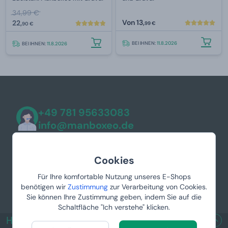
34,99 €
Von
13,
22,
99 €
90 €
BEI IHNEN:
11.8.2026
BEI IHNEN:
11.8.2026
+49 781 95633083
info@manboxeo.de
Mo-Fr 8:30-17 Uhr
Cookies
Für Ihre komfortable Nutzung unseres E-Shops
benötigen wir
Zustimmung
zur Verarbeitung von Cookies.
Sie können Ihre Zustimmung geben, indem Sie auf die
Schaltfläche "Ich verstehe" klicken.
HILFREICHE LINKS