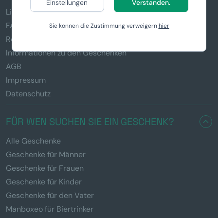
Einstellungen
Verstanden.
Lieferung & Zahlung
FAQ
Sie können die Zustimmung verweigern
hier
Reklamation und Rückgabe von Waren
Informationen zu den Geschenken
AGB
Impressum
Datenschutz
FÜR WEN SUCHEN SIE EIN GESCHENK?
Alle Geschenke
Geschenke für Männer
Geschenke für Frauen
Geschenke für Kinder
Geschenke für den Vater
Manboxeo für Biertrinker