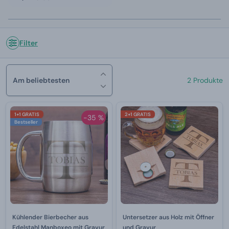
Filter
Am beliebtesten
2 Produkte
1+1 GRATIS
2+1 GRATIS
-35 %
Bestseller
Kühlender Bierbecher aus
Untersetzer aus Holz mit Öffner
Edelstahl Manboxeo mit Gravur
und Gravur