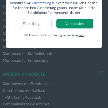
benötigen wir
Zustimmung
zur Verarbeitung von Cookies.
Alle Geschenke
Sie können Ihre Zustimmung geben, indem Sie auf die
Schaltfläche "Ich verstehe" klicken.
Geschenke für Männer
Geschenke für Frauen
Einstellungen
Verstanden.
Geschenke für Kinder
Geschenke für den Vater
Sie können die Zustimmung verweigern
hier
Manboxeo für Biertrinker
Manboxeo für Angler
Manboxeo für Kaffeeliebhaber
Manboxeo für Fitnessfans
UNSERE PRODUKTE
Manboxeos mit Brecheisen
Damboxeos mit Schloss
T-Shirts mit Aufdruck
Personalisierte Geschenke