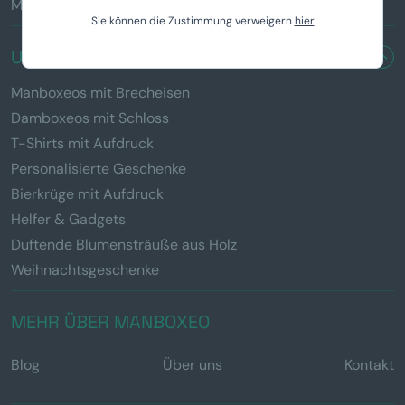
Manboxeo für Fitnessfans
Sie können die Zustimmung verweigern
hier
UNSERE PRODUKTE
Manboxeos mit Brecheisen
Damboxeos mit Schloss
T-Shirts mit Aufdruck
Personalisierte Geschenke
Bierkrüge mit Aufdruck
Helfer & Gadgets
Duftende Blumensträuße aus Holz
Weihnachtsgeschenke
MEHR ÜBER MANBOXEO
Blog
Über uns
Kontakt