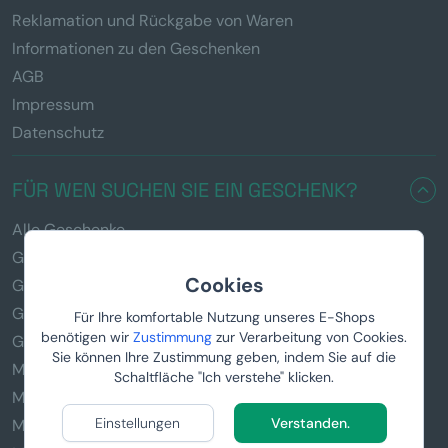
Reklamation und Rückgabe von Waren
Informationen zu den Geschenken
AGB
Impressum
Datenschutz
FÜR WEN SUCHEN SIE EIN GESCHENK?
Alle Geschenke
Geschenke für Männer
Cookies
Geschenke für Frauen
Geschenke für Kinder
Für Ihre komfortable Nutzung unseres E-Shops
benötigen wir
Zustimmung
zur Verarbeitung von Cookies.
Geschenke für den Vater
Sie können Ihre Zustimmung geben, indem Sie auf die
Manboxeo für Biertrinker
Schaltfläche "Ich verstehe" klicken.
Manboxeo für Angler
Einstellungen
Verstanden.
Manboxeo für Kaffeeliebhaber