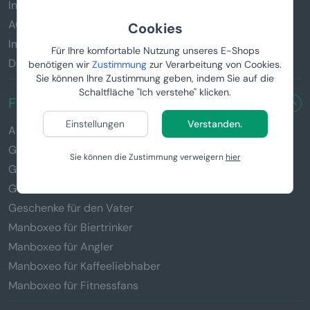
Informationen zu den Geschenken
AGB
Cookies
Impressum
Für Ihre komfortable Nutzung unseres E-Shops
Datenschutz
benötigen wir
Zustimmung
zur Verarbeitung von Cookies.
Sie können Ihre Zustimmung geben, indem Sie auf die
Schaltfläche "Ich verstehe" klicken.
FÜR WEN SUCHEN SIE EIN GESCHENK?
Einstellungen
Verstanden.
Alle Geschenke
Geschenke für Männer
Sie können die Zustimmung verweigern
hier
Geschenke für Frauen
Geschenke für Kinder
Geschenke für den Vater
Manboxeo für Biertrinker
Manboxeo für Angler
Manboxeo für Kaffeeliebhaber
Manboxeo für Fitnessfans