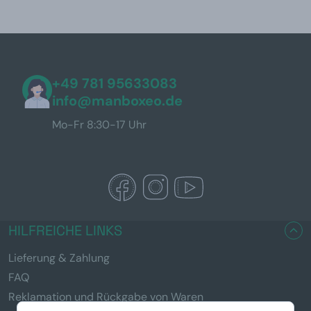
+49 781 95633083
info@manboxeo.de
Mo-Fr 8:30-17 Uhr
HILFREICHE LINKS
Lieferung & Zahlung
FAQ
Reklamation und Rückgabe von Waren