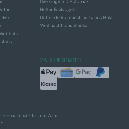
er
Bierkrüge mit Aufdruck
Vater
Helfer & Gadgets
inker
Duftende Blumensträuße aus Holz
r
Weihnachtsgeschenke
eliebhaber
ssfans
ZAHLUNGSART:
renkorb und bei Erhalt der Ware.
s.