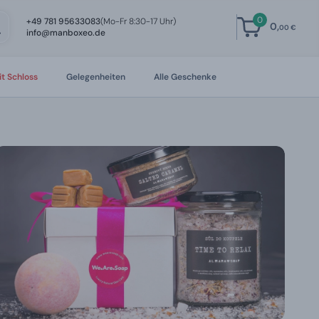
0
+49 781 95633083
(Mo-Fr 8:30-17 Uhr)
0,
00 €
info@manboxeo.de
t Schloss
Gelegenheiten
Alle Geschenke