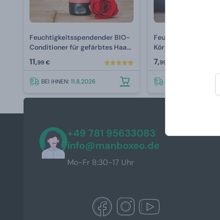
Feuchtigkeitsspendender BIO-
Feuchtigkeitsspend
Conditioner für gefärbtes Haar
Körpercreme mit ei
mit Wildrose Urtekram 180 ml
von Lavendel 130 ml
11,
7,
99 €
99 €
BEI IHNEN:
11.8.2026
BEI IHNEN:
11.8.2026
+49 781 95633083
info@manboxeo.de
Mo-Fr 8:30-17 Uhr