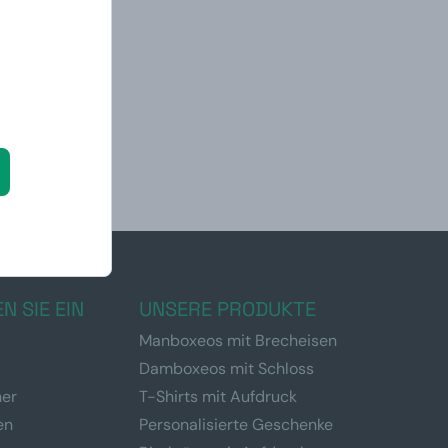
N SIE EIN
UNSERE PRODUKTE
Manboxeos mit Brecheisen
Damboxeos mit Schloss
ner
T-Shirts mit Aufdruck
en
Personalisierte Geschenke