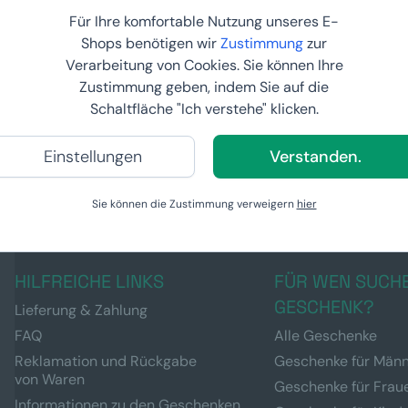
Für Ihre komfortable Nutzung unseres E-
Shops benötigen wir
Zustimmung
zur
Verarbeitung von Cookies. Sie können Ihre
ende
Zustimmung geben, indem Sie auf die
nem Duft
Schaltfläche "Ich verstehe" klicken.
Einstellungen
Verstanden.
Sie können die Zustimmung verweigern
hier
HILFREICHE LINKS
FÜR WEN SUCHE
GESCHENK?
Lieferung & Zahlung
FAQ
Alle Geschenke
Reklamation und Rückgabe
Geschenke für Män
von Waren
Geschenke für Frau
Informationen zu den Geschenken