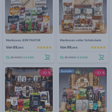
Manboxeo JERKYNATOR
Manboxeo voller Schokolade
Von
89,
Von
99,
99 €
99 €
BEI IHNEN:
12.8.2026
BEI IHNEN:
12.8.2026
Bestseller
-20 %
-20 %