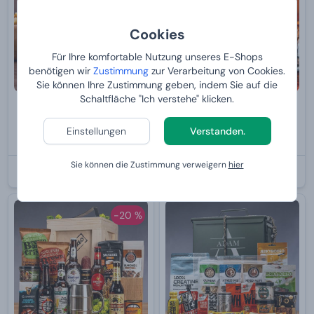
Cookies
Für Ihre komfortable Nutzung unseres E-Shops
benötigen wir
Zustimmung
zur Verarbeitung von Cookies.
Sie können Ihre Zustimmung geben, indem Sie auf die
Schaltfläche "Ich verstehe" klicken.
Kühlendes Bierbecher aus
Set von schaukelnden
Edelstahl
Whiskey-Gläsern Sagaform 6
Einstellungen
Verstanden.
Stck.
13,
28,
99 €
99 €
Sie können die Zustimmung verweigern
hier
BEI IHNEN:
12.8.2026
BEI IHNEN:
12.8.2026
-20 %