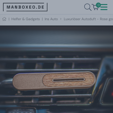
0
|
Helfer & Gadgets
|
Ins Auto
Luxuriöser Autoduft - Rose go