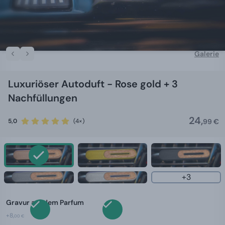
Galerie
Luxuriöser Autoduft - Rose gold + 3
Nachfüllungen
24,
5,0
(4×)
99 €
+3
Gravur auf dem Parfum
+8,
00 €