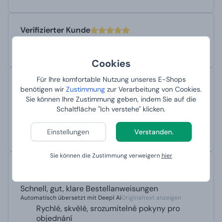
Verifizierter Kunde
Bewertet am 24. 10. 2022 im Internet Trusted Shops
Schnell, gut, klare Anweisungen für die Bestellung
Cookies
Für Ihre komfortable Nutzung unseres E-Shops
Ověřený zákazník
benötigen wir
Zustimmung
zur Verarbeitung von Cookies.
Bewertet am 24. 10. 2022 im Internet Manboxeo.sk
Sie können Ihre Zustimmung geben, indem Sie auf die
Schnell, gut, klare Bestellanweisungen
Schaltfläche "Ich verstehe" klicken.
Automatisch übersetzt mit Deepl Ai
Originaltext anzeigen
Rýchle, skvelé, zrozumiteľné pokyny na
Einstellungen
Verstanden.
objednanie
Sie können die Zustimmung verweigern
hier
Sindelka
Bewertet am 6. 10. 2022 im Internet Manboxeo.cz
Schnell, gut, klare Bestellanweisungen
Automatisch übersetzt mit Deepl Ai
Originaltext anzeigen
Rychlé, skvělé, srozumitelné pokyny pro
objednání