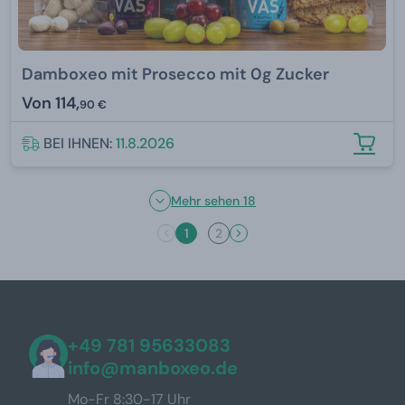
Damboxeo mit Prosecco mit 0g Zucker
Von
114,
90 €
BEI IHNEN:
11.8.2026
Mehr sehen 18
1
2
+49 781 95633083
info@manboxeo.de
Mo-Fr 8:30-17 Uhr