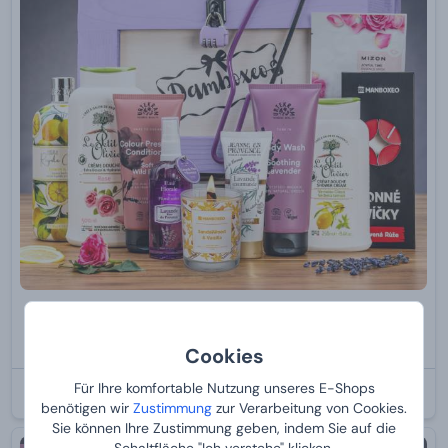
Damboxeo mit Kosmetik MIX
Von
119,
99 €
Cookies
Für Ihre komfortable Nutzung unseres E-Shops
BEI IHNEN:
11.8.2026
benötigen wir
Zustimmung
zur Verarbeitung von Cookies.
Sie können Ihre Zustimmung geben, indem Sie auf die