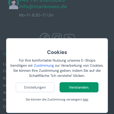
info@manboxeo.de
Mo-Fr 8:30-17 Uhr
Cookies
HILFREICHE LINKS
Für Ihre komfortable Nutzung unseres E-Shops
Lieferung & Zahlung
benötigen wir
Zustimmung
zur Verarbeitung von Cookies.
Sie können Ihre Zustimmung geben, indem Sie auf die
FAQ
Schaltfläche "Ich verstehe" klicken.
Reklamation und Rückgabe von Waren
Informationen zu den Geschenken
Einstellungen
Verstanden.
AGB
Impressum
Sie können die Zustimmung verweigern
hier
Datenschutz