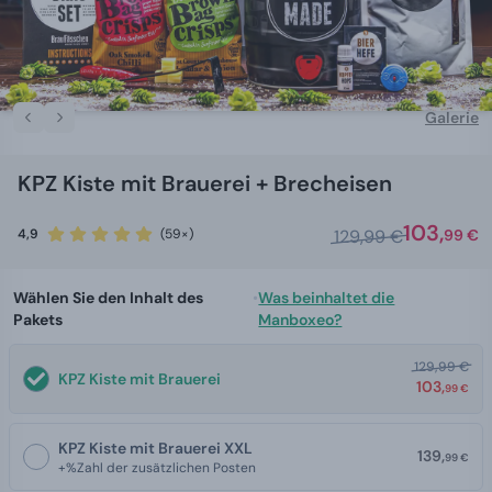
Galerie
KPZ Kiste mit Brauerei + Brecheisen
103,
4,9
(59×)
129,99 €
99 €
Wählen Sie den Inhalt des
•
Was beinhaltet die
Pakets
Manboxeo?
129,99 €
KPZ Kiste mit Brauerei
103,
99 €
KPZ Kiste mit Brauerei XXL
139,
99 €
+%Zahl der zusätzlichen Posten