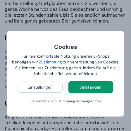
Bierherstellung. Und glauben Sie uns, Sie werden die
ganze Woche nervös das Fass beobachten und unruhig
die letzten Stunden zählen, bis Sie es endlich aufmachen
und Ihr eigenes gebrautes Bier genießen können.
LADEN SIE FREUNDE EIN
Cookies
Das ist der Hammer! Was sagsen Sie zu einer Party, auf
Für Ihre komfortable Nutzung unseres E-Shops
der alle Ihr eigenes Bier ausprobieren können. Das
benötigen wir
Zustimmung
zur Verarbeitung von Cookies.
werden Ihre Freunde sicher nicht vergessen. So
Sie können Ihre Zustimmung geben, indem Sie auf die
etwas gab es noch nie und doch ist es ganz einfach. Es
Schaltfläche "Ich verstehe" klicken.
reicht, unsere Hausbrauerei zu haben und einfach alle
einzuladen. Und glauben Sie uns, es wird sicher jeder
kommen.
Einstellungen
Verstanden.
Und was zum Bier?
Sie können die Zustimmung verweigern
hier
Aufgrund der wachsenden Beliebtheit unseres
Trockenfleisches haben wir uns mit einem bewährten
tschechischen Jerky-Hersteller zusammengetan, um ein