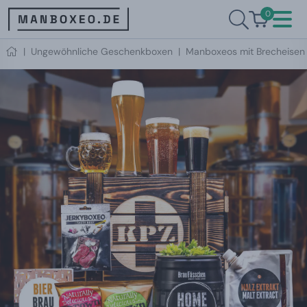
0
|
Ungewöhnliche Geschenkboxen
|
Manboxeos mit Brecheisen